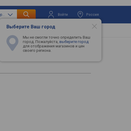
Войти
Россия
только фены и приборы для укладки
Выберите Ваш город
вая техника
Телевизоры
Промокоды
Мы не смогли точно определить Ваш
город. Пожалуйста,
выберите город
для отображения магазинов и цен
своего региона.