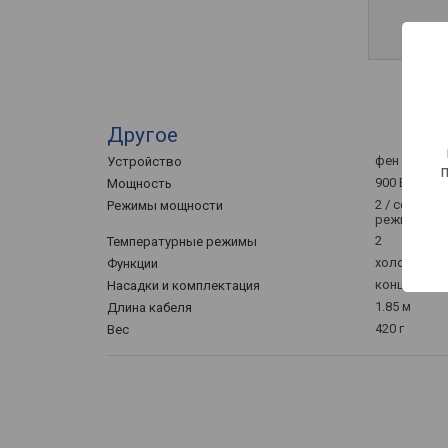
Другое
фен
Устройство
900 Вт
Мощность
2 / совмещ
Режимы мощности
режимом /
2
Температурные режимы
холодный в
Функции
концентра
Насадки и комплектация
1.85 м
Длина кабеля
420 г
Вес