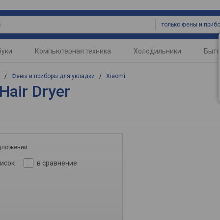
буки
Компьютерная техника
Холодильники
Быто
/
Фены и приборы для укладки
/
Xiaomi
Hair Dryer
дложений
писок
в сравнение