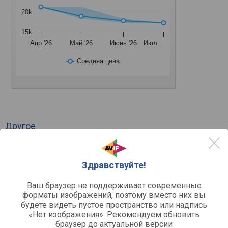
20k
15k
Апр '26
Май '26
Июнь '26
Июл…
Средняя цена
Другое
концертная
Назначение
напольная
Установка
Здравствуйте!
Мощность / частота
Ваш браузер не поддерживает современные
65 − 20000 Гц
Общий частотный диапазон
форматы изображений, поэтому вместо них вы
будете видеть пустое пространство или надпись
Общее
«Нет изображения». Рекомендуем обновить
браузер до актуальной версии
34 мм
Диаметр ВЧ динамика