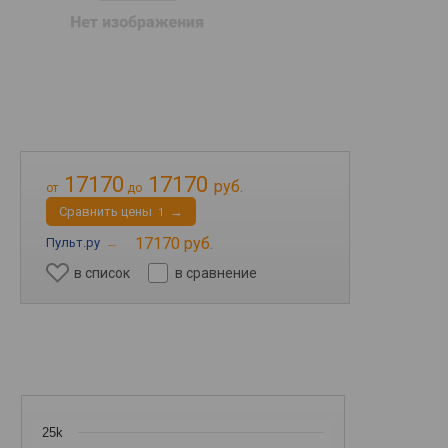
17170
17170
руб.
от
до
Cравнить цены
→
1
17170 руб.
Пульт.ру
→
в список
в сравнение
25k