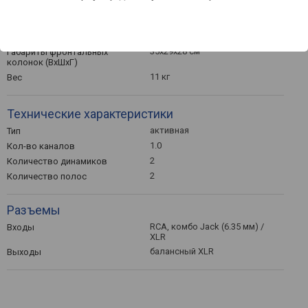
203 мм
Диаметр НЧ (НЧ/СЧ)
динамика
MDF
Материал отделки
35x29x28 см
Габариты фронтальных
колонок (ВхШхГ)
11 кг
Вес
Технические характеристики
активная
Тип
1.0
Кол-во каналов
2
Количество динамиков
2
Количество полос
Разъемы
RCA, комбо Jack (6.35 мм) /
Входы
XLR
балансный XLR
Выходы