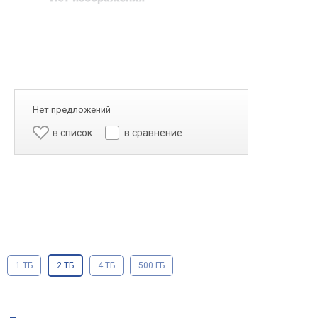
Нет предложений
в список
в сравнение
1 ТБ
2 ТБ
4 ТБ
500 ГБ