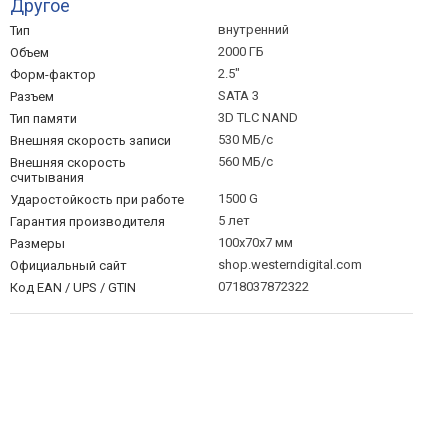
Другое
внутренний
Тип
2000 ГБ
Объем
2.5"
Форм-фактор
SATA 3
Разъем
3D TLC NAND
Тип памяти
530 МБ/с
Внешняя скорость записи
560 МБ/с
Внешняя скорость
считывания
1500 G
Ударостойкость при работе
5 лет
Гарантия производителя
100x70x7 мм
Размеры
shop.westerndigital.com
Официальный сайт
0718037872322
Код EAN / UPS / GTIN