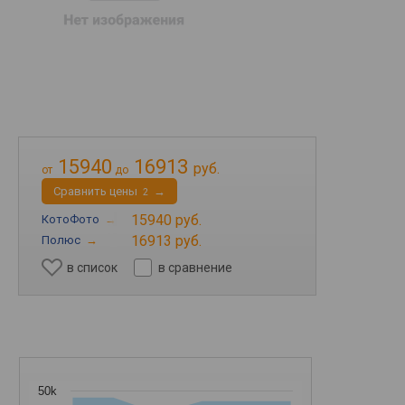
15940
16913
руб.
от
до
Cравнить цены
→
2
15940 руб.
КотоФото
→
16913 руб.
Полюс
→
в список
в сравнение
50k