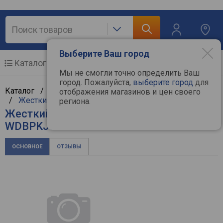
Выберите Ваш город
Каталог
Мобильные телефоны
Мы не смогли точно определить Ваш
город. Пожалуйста,
выберите город
для
Каталог /
Компьютерная техника
/
Комплектующие
отображения магазинов и цен своего
/
Жесткие диски
/
WD
региона.
Жесткий диск WD Passport Portable
WDBPKJ0040BBK-WESN
ОСНОВНОЕ
ОТЗЫВЫ