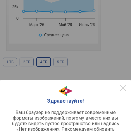
25k
0
Март '26
Май '26
Июль '26
Средняя цена
1 ТБ
2 ТБ
4 ТБ
5 ТБ
Другое
внешний
Исполнение
HDD
Тип накопителя
Здравствуйте!
для ПК
Назначение
4000 ГБ
Объем
Ваш браузер не поддерживает современные
форматы изображений, поэтому вместо них вы
2.5 "
Форм-фактор
будете видеть пустое пространство или надпись
USB 3.2 gen1
Интерфейсы подключения
«Нет изображения». Рекомендуем обновить
USB порт