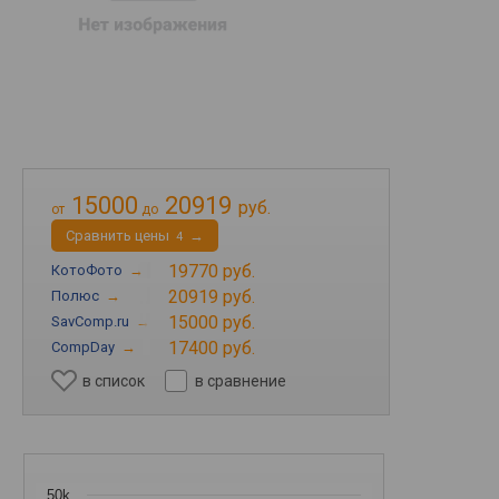
15000
20919
руб.
от
до
Cравнить цены
→
4
19770 руб.
КотоФото
→
20919 руб.
Полюс
→
15000 руб.
SavComp.ru
→
17400 руб.
CompDay
→
в список
в сравнение
50k