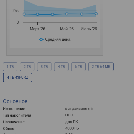
25k
0
Март '26
Май '26
Июль '26
Средняя цена
1 ТБ
2 ТБ
3 ТБ
4 ТБ
6 ТБ
2 ТБ 64 МБ
4 ТБ 43PURZ
Основное
встраиваемый
Исполнение
HDD
Тип накопителя
для ПК
Назначение
4000 ГБ
Объем