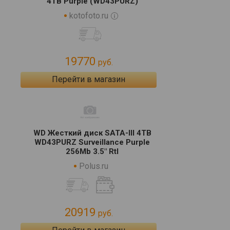
4TB Purple (WD43PURZ)
kotofoto.ru
19770
руб.
Перейти в магазин
WD Жесткий диск SATA-III 4TB
WD43PURZ Surveillance Purple
256Mb 3.5" Rtl
Polus.ru
20919
руб.