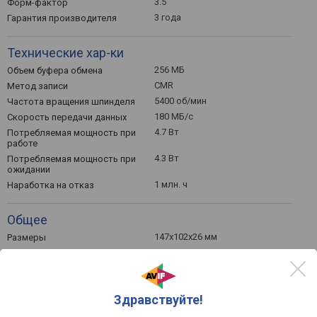
3.5 "
Форм-фактор
3 года
Гарантия производителя
Технические хар-ки
256 МБ
Объем буфера обмена
CMR
Метод записи
5400 об/мин
Частота вращения шпинделя
180 МБ/с
Скорость передачи данных
4.7 Вт
Потребляемая мощность при
работе
4.3 Вт
Потребляемая мощность при
ожидании
1 млн. ч
Наработка на отказ
Общее
147x102x26 мм
Размеры
570 г
Вес
westerndigital.com
Официальный сайт
0718037898308,
Код EAN / UPS / GTIN
1071803789738,
Здравствуйте!
10718037897384,
2068922130012