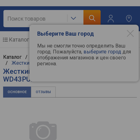
Выберите Ваш город
Каталог
Мобильные телефоны
Мы не смогли точно определить Ваш
город. Пожалуйста,
выберите город
для
Каталог /
Компьютерная техника
/
Комплектующие
отображения магазинов и цен своего
/
Жесткие диски
/
WD
региона.
Жесткий диск WD Purple Surveillance
WD43PURZ
ОСНОВНОЕ
ОТЗЫВЫ