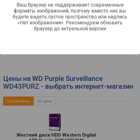
Ваш браузер не поддерживает современные
форматы изображений, поэтому вместо них вы
Подключение
будете видеть пустое пространство или надпись
«Нет изображения». Рекомендуем обновить
SATA 3
Интерфейсы подключения
браузер до актуальной версии
Другое
300 тыс. раз
Наработка на отказ
Цены на WD Purple Surveillance
WD43PURZ - выбрать интернет-магазин
по рейтингу
по цене
Жесткий диск HDD Western Digital