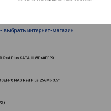
- выбрать интернет-магазин
 Red Plus SATA III WD40EFPX
40EFPX NAS Red Plus 256Mb 3.5"
PX)