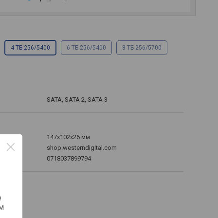
4 ТБ 256/5400
6 ТБ 256/5400
8 ТБ 256/5700
SATA, SATA 2, SATA 3
147x102x26 мм
shop.westerndigital.com
0718037899794
е
м