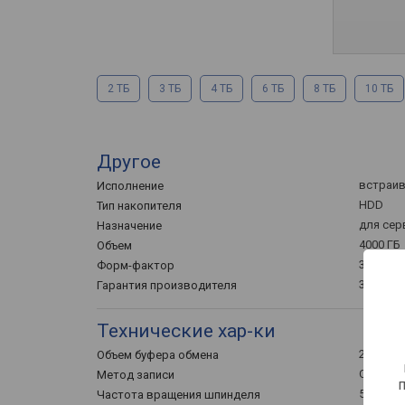
2 ТБ
3 ТБ
4 ТБ
6 ТБ
8 ТБ
10 ТБ
Другое
встраи
Исполнение
HDD
Тип накопителя
для сер
Назначение
4000 ГБ
Объем
3.5 "
Форм-фактор
3 года
Гарантия производителя
Технические хар-ки
256 МБ
Объем буфера обмена
CMR
Метод записи
5400 об
Частота вращения шпинделя