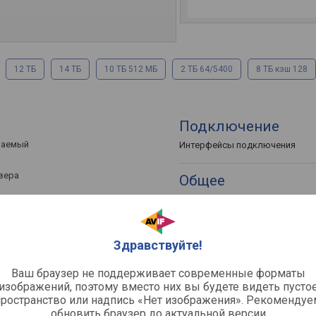
12 ТБ
14 ТБ
10 ТБ 512 МБ
2 ТБ 64/5400
8 ТБ кэш 128
Подключение
ваемый
Интерфейсы подключения
вера
Общее
Размеры
Официальный сайт
Код EAN / UPS / GTIN
Здравствуйте!
Ваш браузер не поддерживает современные форматы
изображений, поэтому вместо них вы будете видеть пусто
пространство или надпись «Нет изображения». Рекомендуе
/мин
обновить браузер до актуальной версии