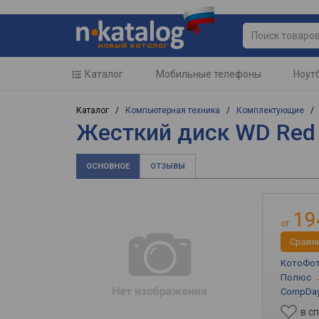
Каталог
Мобильные телефоны
Ноут
Каталог /
Компьютерная техника
/
Комплектующие
Жесткий диск WD Red
ОСНОВНОЕ
ОТЗЫВЫ
19
от
Cравн
КотоФо
Полюс
CompDa
в с