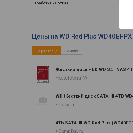
1 млн. ч
Наработка на отказ
Цены на WD Red Plus WD40EFPX 
по рейтингу
по цене
Жесткий диск HDD WD 3.5" NAS 4TB
kotofoto.ru
WD Жесткий диск SATA-III 4TB WD
Polus.ru
4Tb SATA-III WD Red Plus (WD40EF
CompDay.ru