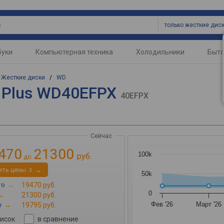
только жесткие дис
буки
Компьютерная техника
Холодильники
Быто
/
Жесткие диски
/
WD
 Plus WD40EFPX
40EFPX
Сейчас
470
21300
100k
руб.
до
ить цены
→
3
50k
то
→
19470 руб.
0
→
21300 руб.
Фев '26
Март '26
y
→
19795 руб.
писок
в сравнение