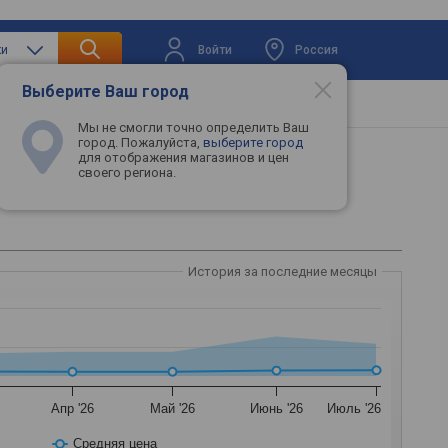
Войти
Россия
ки
Выберите Ваш город
вая техника
Телевизоры
Промокоды
Мы не смогли точно определить Ваш
город. Пожалуйста,
выберите город
для отображения магазинов и цен
своего региона.
История за последние месяцы
Апр '26
Май '26
Июнь '26
Июль '26
Средняя цена