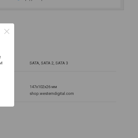
е
SATA, SATA 2, SATA 3
м
147x102x26 мм
shop.westerndigital.com