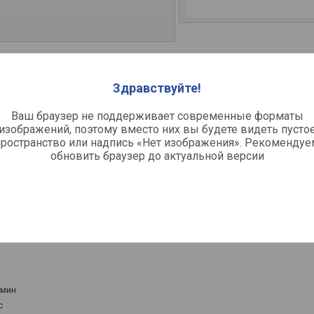
 ТБ
10 ТБ 512 МБ
8 ТБ 8002PURP
Здравствуйте!
Подключение
Ваш браузер не поддерживает современные форматы
изображений, поэтому вместо них вы будете видеть пусто
ваемый
Интерфейсы подключения
пространство или надпись «Нет изображения». Рекомендуе
обновить браузер до актуальной версии
Общее
Б
Размеры
Официальный сайт
/мин
с