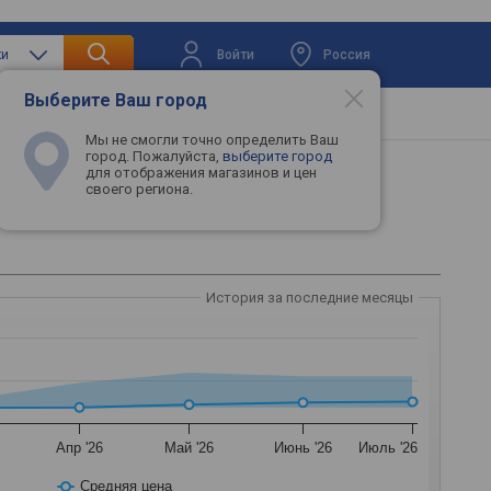
Войти
Россия
ки
Выберите Ваш город
вая техника
Телевизоры
Промокоды
Мы не смогли точно определить Ваш
город. Пожалуйста,
выберите город
для отображения магазинов и цен
своего региона.
История за последние месяцы
Апр '26
Май '26
Июнь '26
Июль '26
Средняя цена