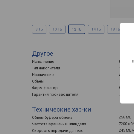
8 ТБ
10 ТБ
12 ТБ
14 ТБ
18 ТБ
22
Другое
встраи
Исполнение
HDD
Тип накопителя
для ПК
Назначение
12000 Г
Объем
3.5 "
Форм-фактор
3 года
Гарантия производителя
Технические хар-ки
256 МБ
Объем буфера обмена
7200 об
Частота вращения шпинделя
245 МБ/
Скорость передачи данных