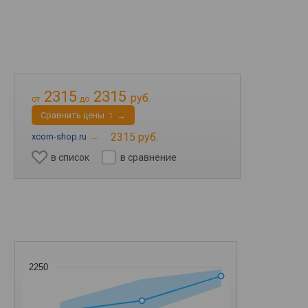
2315
2315
руб.
от
до
Cравнить цены
→
1
2315 руб.
xcom-shop.ru
→
в список
в сравнение
2250