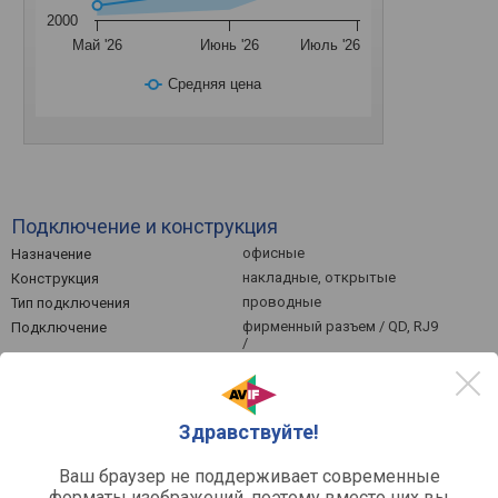
2000
Май '26
Июнь '26
Июль '26
Средняя цена
Подключение и конструкция
офисные
Назначение
накладные, открытые
Конструкция
проводные
Тип подключения
фирменный разъем / QD, RJ9
Подключение
/
односторонний
Подвод кабеля
1 м
Длина кабеля
спиральный
Тип кабеля
Здравствуйте!
Характеристики микрофона
Ваш браузер не поддерживает современные
форматы изображений, поэтому вместо них вы
100 – 10000 Гц