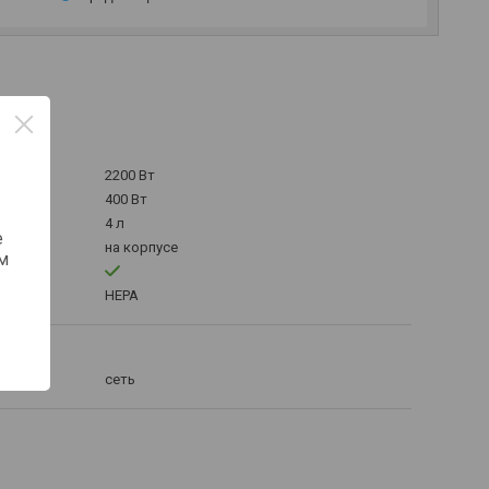
2200 Вт
400 Вт
4 л
е
на корпусе
м
орника
HEPA
сеть