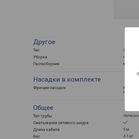
Другое
обычны
Тип
сухая
Уборка
мешок
Пылесборник
Насадки в комплекте
комбини
Функции насадок
пылева
Общее
телеско
Тип трубы
Сматывание сетевого шнура
5 м
Длина кабеля
4.1 кг
Вес