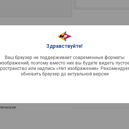
Характеристики
Здравствуйте!
й
Потребляемая мощность
Мощность всасывания
Ваш браузер не поддерживает современные форматы
Объем пылесборника
изображений, поэтому вместо них вы будете видеть пусто
Регулировка мощности
пространство или надпись «Нет изображения». Рекомендуе
Индикатор заполнения пылесб
обновить браузер до актуальной версии
Фильтр тонкой очистки
рованная (пол/ковер), щелевая,
я
Источник питания
Источник питания
пическая