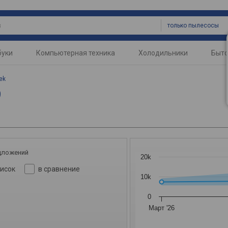
только пылесосы
буки
Компьютерная техника
Холодильники
Быто
ek
9
дложений
20k
писок
в сравнение
10k
0
Март '26