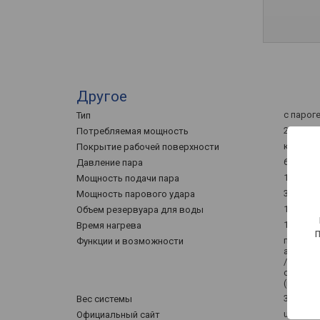
Другое
с парог
Тип
2400 Вт
Потребляемая мощность
керами
Покрытие рабочей поверхности
6 бар
Давление пара
120 г
Мощность подачи пара
350 г
Мощность парового удара
1500 мл
Объем резервуара для воды
120 с
Время нагрева
подача 
Функции и возможности
авторег
/, авто
самоочи
(контей
3.64 кг
Вес системы
ufesa.es
Официальный сайт