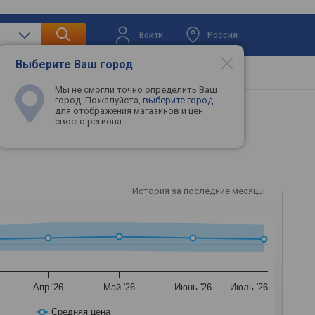
Войти
Россия
Выберите Ваш город
вая техника
Телевизоры
Промокоды
Мы не смогли точно определить Ваш
город. Пожалуйста,
выберите город
для отображения магазинов и цен
своего региона.
История за последние месяцы
Апр '26
Май '26
Июнь '26
Июль '26
Средняя цена