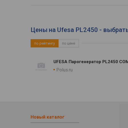
Цены на Ufesa PL2450 - выбрат
по рейтингу
по цене
UFESA Парогенератор PL2450 CO
Polus.ru
Новый каталог