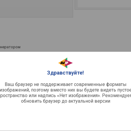
енератором
ческое
Здравствуйте!
Ваш браузер не поддерживает современные форматы
изображений, поэтому вместо них вы будете видеть пусто
пространство или надпись «Нет изображения». Рекомендуе
пара, вертикальное отпаривание,
обновить браузер до актуальной версии
улировка температуры / CareTemp
матическое отключение, эко режим,
стка от накипи, коллектор
нер) сбора накипи