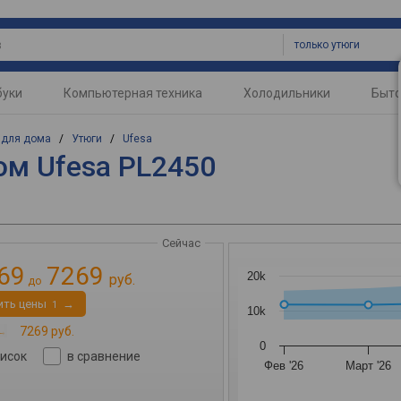
только утюги
буки
Компьютерная техника
Холодильники
Быто
 для дома
/
Утюги
/
Ufesa
ом Ufesa PL2450
Сейчас
69
7269
20k
руб.
до
ить цены
→
1
10k
→
7269 руб.
0
писок
в сравнение
Фев '26
Март '26