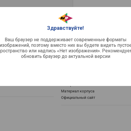
Здравствуйте!
Комплектация
Ваш браузер не поддерживает современные форматы
изображений, поэтому вместо них вы будете видеть пусто
й миксер
Насадки
пространство или надпись «Нет изображения». Рекомендуе
Аксессуары
обновить браузер до актуальной версии
Общее
Материал основной чаши
Материал корпуса
Официальный сайт