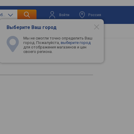
Войти
Россия
только кухонные комбайны
Выберите Ваш город
вая техника
Телевизоры
Промокоды
Мы не смогли точно определить Ваш
город. Пожалуйста,
выберите город
для отображения магазинов и цен
своего региона.