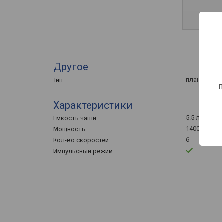
Другое
планетарны
Тип
Характеристики
5.5 л
Емкость чаши
1400 Вт
Мощность
6
Кол-во скоростей
Импульсный режим