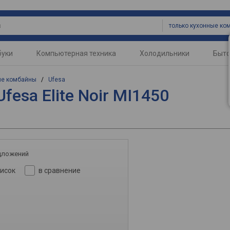
буки
Компьютерная техника
Холодильники
Быто
ые комбайны
/
Ufesa
esa Elite Noir MI1450
дложений
писок
в сравнение