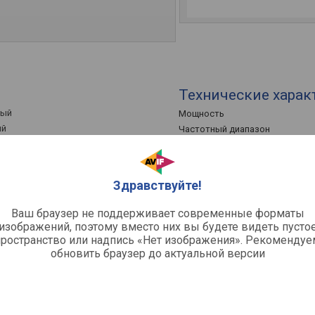
Технические харак
ный
Мощность
ый
Частотный диапазон
вным излучателем / 2 шт /
Диаметр динамика
ий
Разъемы
Здравствуйте!
Входы
Ваш браузер не поддерживает современные форматы
изображений, поэтому вместо них вы будете видеть пусто
пространство или надпись «Нет изображения». Рекомендуе
обновить браузер до актуальной версии
 Гц