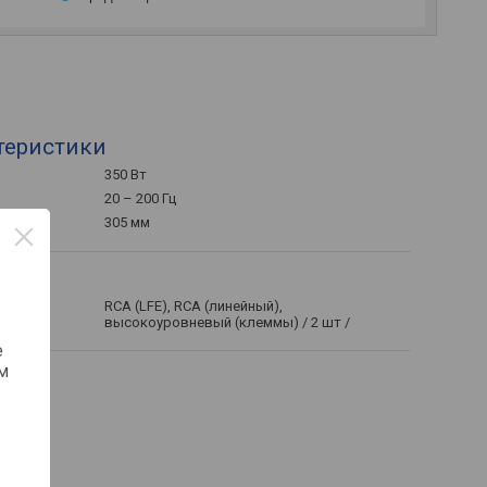
теристики
350 Вт
20 – 200 Гц
305 мм
RCA (LFE), RCA (линейный),
высокоуровневый (клеммы) / 2 шт /
е
м