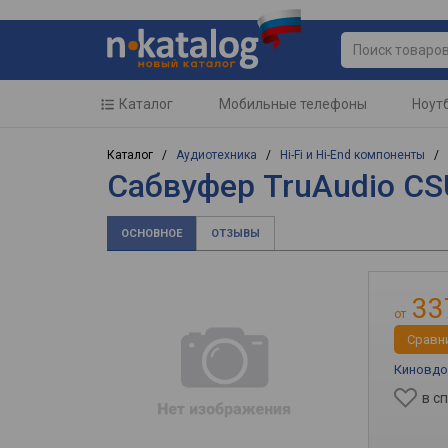
Каталог
Мобильные телефоны
Ноут
Каталог /
Аудиотехника
/
Hi-Fi и Hi-End компоненты
/
Сабвуфер TruAudio C
ОСНОВНОЕ
ОТЗЫВЫ
33
от
Cравн
Киновд
в с