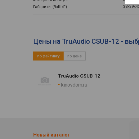
38x39x4
Габариты (ВхШхГ)
Цены на TruAudio CSUB-12 - выб
по рейтингу
по цене
TruAudio CSUB-12
kinovdom.ru
Новый каталог