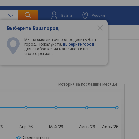
Войти
Россия
Выберите Ваш город
вая техника
Телевизоры
Промокоды
Мы не смогли точно определить Ваш
город. Пожалуйста,
выберите город
для отображения магазинов и цен
своего региона.
История за последние месяцы
26
Апр '26
Май '26
Июнь '26
Июль '26
Средняя цена