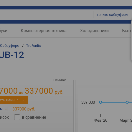
только сабвуферы
буки
Компьютерная техника
Холодильники
Быто
Сабвуферы
/
TruAudio
SUB-12
Сейчас
7000
337000
руб.
до
ить цены
→
1
337 000
ом
→
337000 руб.
писок
в сравнение
Фев '26
Март '