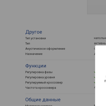
Другое
наполь
Тип установки
активн
Тип
с пасси
Акустическое оформление
домашн
Назначение
Функции
Регулировка фазы
Регулировка уровня
Регулируемый кроссовер
40 – 200
Частота кроссовера
Общие данные
МДФ
Материал корпуса