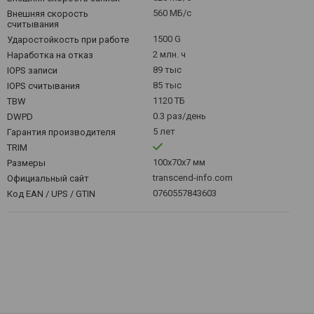
560 МБ/с
Внешняя скорость
считывания
1500 G
Ударостойкость при работе
2 млн. ч
Наработка на отказ
89 тыс
IOPS записи
85 тыс
IOPS считывания
1120 ТБ
TBW
0.3 раз/день
DWPD
5 лет
Гарантия производителя
TRIM
100х70х7 мм
Размеры
transcend-info.com
Официальный сайт
0760557843603
Код EAN / UPS / GTIN