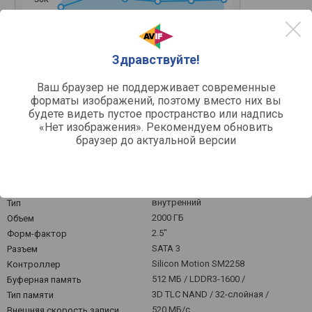
0
Март '26
Май '26
Июль '26
Здравствуйте!
Средняя цена
Ваш браузер не поддерживает современные
форматы изображений, поэтому вместо них вы
будете видеть пустое пространство или надпись
«Нет изображения». Рекомендуем обновить
1 ТБ
2 ТБ
128 ГБ
256 ГБ
512 ГБ
браузер до актуальной версии
Другое
внутренний
Тип
2000 ГБ
Объем
2.5"
Форм-фактор
SATA 3
Разъем
Silicon Motion SM2258
Контроллер
512 МБ / LDDR3-1600 /
Буферная память
3D TLC NAND / 32-слойная /
Тип памяти
520 МБ/с
Внешняя скорость записи