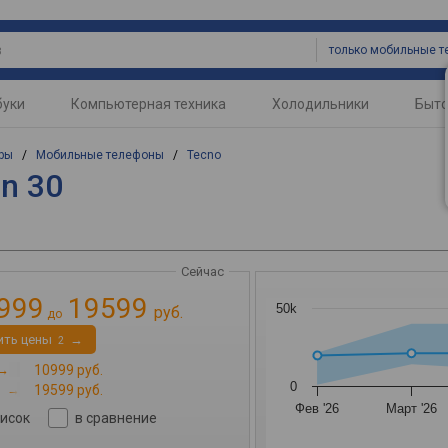
буки
Компьютерная техника
Холодильники
Быто
ры
/
Мобильные телефоны
/
Tecno
n 30
Сейчас
999
19599
50k
руб.
до
ить цены
→
2
→
10999 руб.
0
н
→
19599 руб.
Фев '26
Март '26
писок
в сравнение