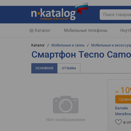
Каталог
Мобильные телефоны
Ноут
Каталог /
Мобильные и связь
/
Мобильные и аксессуа
Смартфон Tecno Camo
ОСНОВНОЕ
ОТЗЫВЫ
10
от
Cравн
Билайн
МегаФо
в с