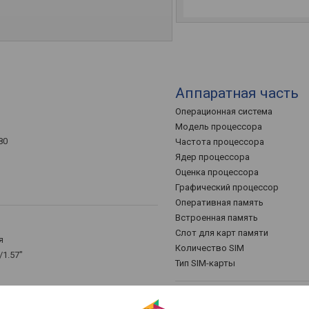
Аппаратная часть
Операционная система
Модель процессора
80
Частота процессора
Ядер процессора
D
Оценка процессора
Графический процессор
Оперативная память
Встроенная память
Слот для карт памяти
я
Количество SIM
/1.57"
Тип SIM-карты
Фронтальная каме
кая