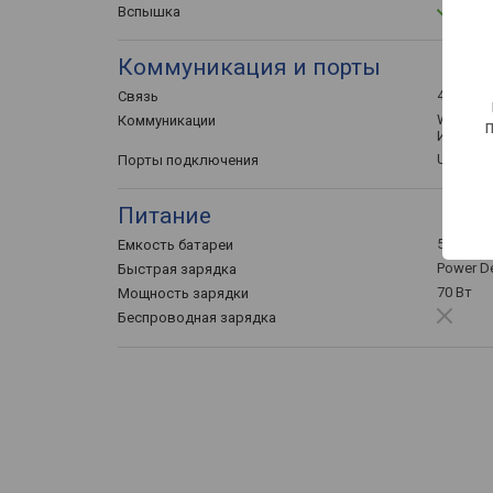
Вспышка
Коммуникация и порты
4G (LTE)
Связь
Wi-Fi 5 (
Коммуникации
ИК-порт
USB C 2.
Порты подключения
Питание
5000 мА
Емкость батареи
Power De
Быстрая зарядка
70 Вт
Мощность зарядки
Беспроводная зарядка