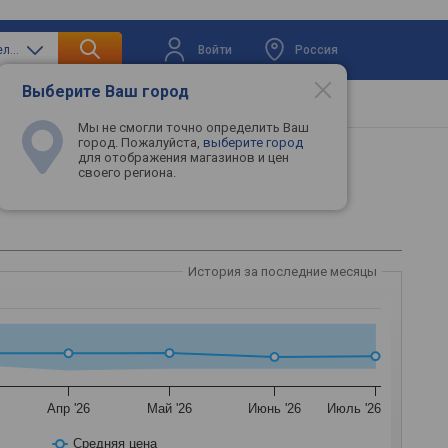
Войти
Россия
только мобильные телефоны
Выберите Ваш город
вая техника
Телевизоры
Промокоды
Мы не смогли точно определить Ваш
город. Пожалуйста,
выберите город
для отображения магазинов и цен
своего региона.
История за последние месяцы
Апр '26
Май '26
Июнь '26
Июль '26
Средняя цена