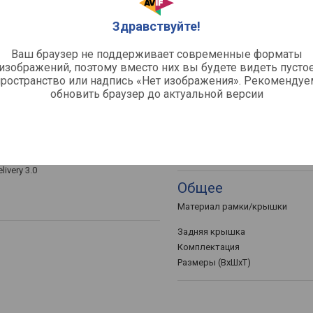
Форм-фактор
Основной селфи-объектив
Здравствуйте!
Съемка Full HD (1080p)
Ваш браузер не поддерживает современные форматы
Вспышка
, VoLTE
изображений, поэтому вместо них вы будете видеть пусто
802.11ac), Bluetooth v 5.2, NFC-чип,
пространство или надпись «Нет изображения». Рекомендуе
Функции и навига
обновить браузер до актуальной версии
0
Функции и возможности
Навигация
ч
livery 3.0
Общее
Материал рамки/крышки
Задняя крышка
Комплектация
Размеры (ВхШхТ)