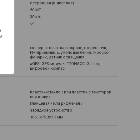
островная (в дисплее)
50 МП
30 к/с
е
м
ция
сканер отпечатка в экране, стереозвук,
FM-приемник, шумоподавление, гироскоп,
фонарик, датчик освещения
aGPS, GPS-модуль, ГЛОНАСС, Galileo,
цифровой компас
пластик/стекло / или пластик с текстурой
под кожу /
глянцевая / или рифленая /
зарядное устройство
165.3x75.3x7.7 мм