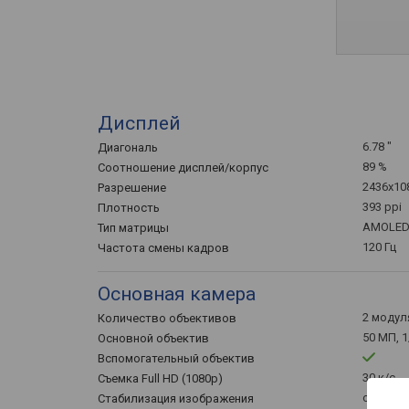
Дисплей
6.78 "
Диагональ
89 %
Соотношение дисплей/корпус
2436x10
Разрешение
393 ppi
Плотность
AMOLE
Тип матрицы
120 Гц
Частота смены кадров
Основная камера
2 модул
Количество объективов
50 МП, 1
Основной объектив
Вспомогательный объектив
30 к/с
Съемка Full HD (1080p)
оптичес
Стабилизация изображения