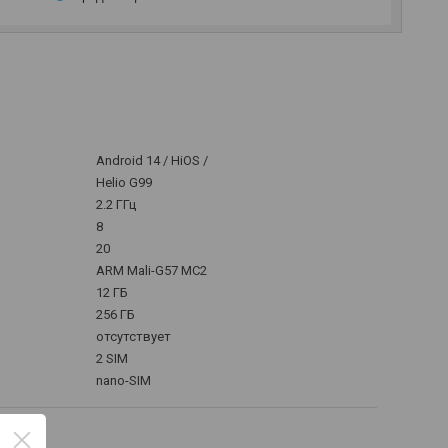
Android 14 / HiOS /
Helio G99
2.2 ГГц
8
20
ARM Mali-G57 MC2
12 ГБ
256 ГБ
отсутствует
2 SIM
nano-SIM
ра