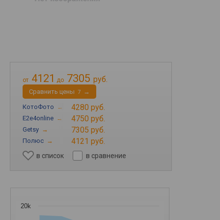
4121
7305
руб.
от
до
Cравнить цены
→
7
4280 руб.
КотоФото
→
4750 руб.
E2e4online
→
7305 руб.
Getsy
→
4121 руб.
Полюс
→
в список
в сравнение
20k