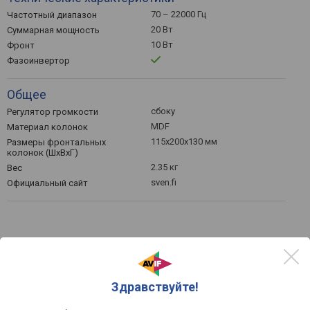
70 – 22000 Гц
Частотный диапазон
20 Вт
Суммарная мощность
10 Вт
Фронт
Фазоинвертор
Общее
сбоку
Регулятор громкости
MDF
Материал колонок
115x200x130 мм
Размеры фронтальных
колонок (ШхВхГ)
2.35 кг
Вес
sven.fi
Официальный сайт
Цены на Sven SPS-619 - выбрать
интернет-магазин
Здравствуйте!
по рейтингу
по цене