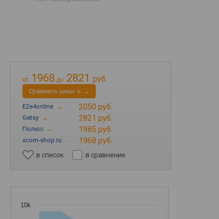
1968
2821
руб.
от
до
Cравнить цены
→
6
2050 руб.
E2e4online
→
2821 руб.
Getsy
→
1985 руб.
Полюс
→
1968 руб.
xcom-shop.ru
→
в список
в сравнение
10k