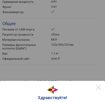
6 Вт
Суммарная мощность
3 Вт
Фронт
Фазоинвертор
Общее
Питание от USB-порта
сбоку
Регулятор громкости
MDF
Материал колонок
120x185x120 мм
Размеры фронтальных
колонок (ШхВхГ)
1.1 кг
Вес
sven.fi
Официальный сайт
Цены на Sven SPS-575 - выбрать
интернет-магазин
Здравствуйте!
по рейтингу
по цене