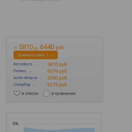
5810
6440
руб.
от
до
Cравнить цены
→
5
5810 руб.
КотоФото
→
6079 руб.
Полюс
→
6300 руб.
xcom-shop.ru
→
6375 руб.
CompDay
→
в список
в сравнение
20k