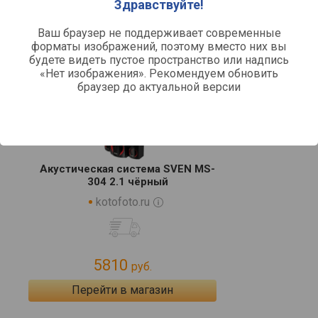
Здравствуйте!
Ваш браузер не поддерживает современные
Цены на Sven MS-304 - выбрать
форматы изображений, поэтому вместо них вы
интернет-магазин
будете видеть пустое пространство или надпись
«Нет изображения». Рекомендуем обновить
браузер до актуальной версии
по рейтингу
по цене
Акустическая система SVEN MS-
304 2.1 чёрный
kotofoto.ru
5810
руб.
Перейти в магазин