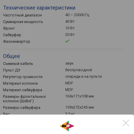
Технические характеристики
40 – 20000 Гц
Частотный диапазон
40 Вт
Суммарная мощность
10 Вт
Фронт
20 Вт
Сабвуфер
Фазоинвертор
Общее
звук
Съемный кабель
беспроводной
Пульт ДУ
спереди и на пульте
Регулятор громкости
MDF
Материал колонок
MDF
Материал сабвуфера
104х171х108 мм
Размеры фронтальных
колонок (ШхВхГ)
159х272х245 мм
Размеры сабвуфера
3.3 кг
Вес
sven.fi
Официальный сайт