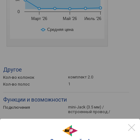
0
Март '26
Май '26
Июль '26
Средняя цена
Другое
комплект 2.0
Кол-во колонок
1
Кол-во полос
Функции и возможности
mini-Jack (3.5 мм) /
Подключения
встроенный провод /
Технические характеристики
100 – 20000 Гц
Частотный диапазон