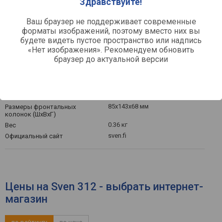
Здравствуйте!
4 Вт
Суммарная мощность
2 Вт
Фронт
Ваш браузер не поддерживает современные
Фазоинвертор
форматы изображений, поэтому вместо них вы
будете видеть пустое пространство или надпись
«Нет изображения». Рекомендуем обновить
Общее
браузер до актуальной версии
Питание от USB-порта
спереди
Регулятор громкости
Наклонная конструкция
пластик
Материал колонок
85x143x68 мм
Размеры фронтальных
колонок (ШхВхГ)
0.36 кг
Вес
sven.fi
Официальный сайт
Цены на Sven 312 - выбрать интернет-
магазин