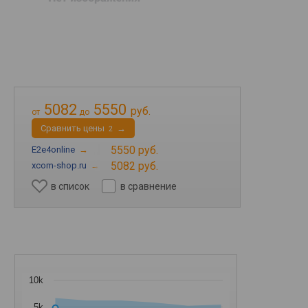
5082
5550
руб.
от
до
Cравнить цены
→
2
5550 руб.
E2e4online
→
5082 руб.
xcom-shop.ru
→
в список
в сравнение
10k
5k