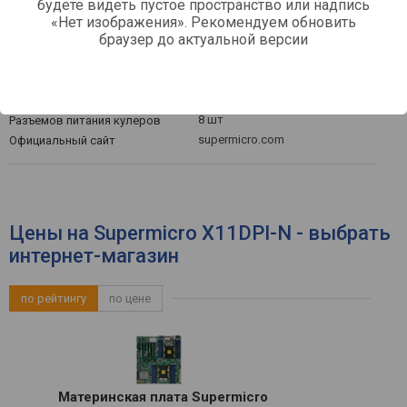
будете видеть пустое пространство или надпись
COM-порт
«Нет изображения». Рекомендуем обновить
браузер до актуальной версии
Разъемы питания
24-контактный
Основной разъем питания
8+8-контактное
Питание процессора
8 шт
Разъемов питания кулеров
supermicro.com
Официальный сайт
Цены на Supermicro X11DPI-N - выбрать
интернет-магазин
по рейтингу
по цене
Материнская плата Supermicro