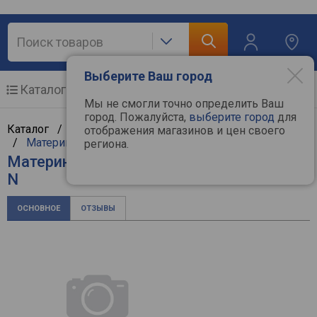
Выберите Ваш город
Каталог
Мобильные телефоны
Мы не смогли точно определить Ваш
город. Пожалуйста,
выберите город
для
Каталог /
Компьютерная техника
/
Комплектующие
отображения магазинов и цен своего
/
Материнские платы
/
Supermicro
региона.
Материнская плата Supermicro X11DPI-
N
ОСНОВНОЕ
ОТЗЫВЫ