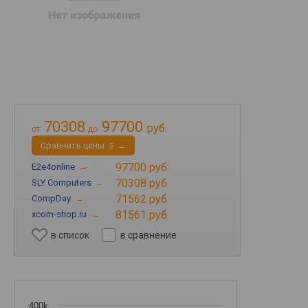
70308
97700
руб.
от
до
Cравнить цены
→
5
97700 руб.
E2e4online
→
70308 руб.
SLY Computers
→
71562 руб.
CompDay
→
81561 руб.
xcom-shop.ru
→
в список
в сравнение
400k