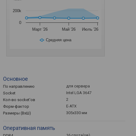
200k
0
Март '26
Май '26
Июль '26
Средняя цена
Основное
для сервера
По направлению
Intel LGA 3647
Socket
2
Кол-во socket'ов
E-ATX
Форм-фактор
305x330 мм
Размеры (ВхШ)
Оперативная память
16 слота(ов)
DDR4