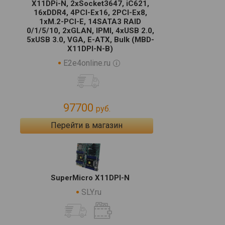
X11DPi-N, 2xSocket3647, iC621,
16xDDR4, 4PCI-Ex16, 2PCI-Ex8,
1xM.2-PCI-E, 14SATA3 RAID
0/1/5/10, 2xGLAN, IPMI, 4xUSB 2.0,
5xUSB 3.0, VGA, E-ATX, Bulk (MBD-
X11DPI-N-B)
E2e4online.ru
97700
руб.
Перейти в магазин
SuperMicro X11DPI-N
SLY.ru