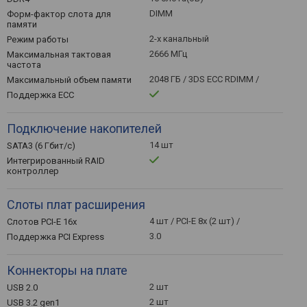
DIMM
Форм-фактор слота для
памяти
2-х канальный
Режим работы
2666 МГц
Максимальная тактовая
частота
2048 ГБ / 3DS ECC RDIMM /
Максимальный объем памяти
Поддержка ECC
Подключение накопителей
14 шт
SATA3 (6 Гбит/с)
Интегрированный RAID
контроллер
Слоты плат расширения
4 шт / PCI-E 8x (2 шт) /
Слотов PCI-E 16x
3.0
Поддержка PCI Express
Коннекторы на плате
2 шт
USB 2.0
2 шт
USB 3.2 gen1