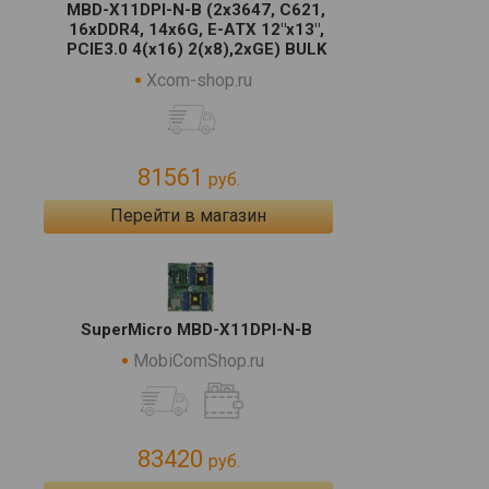
MBD-X11DPI-N-B (2x3647, C621,
16xDDR4, 14x6G, E-ATX 12"x13",
PCIE3.0 4(x16) 2(x8),2xGE) BULK
Xcom-shop.ru
81561
руб.
Перейти в магазин
SuperMicro MBD-X11DPI-N-B
MobiComShop.ru
83420
руб.