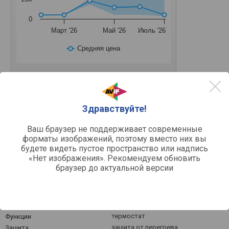
0
Март '26
Май '26
Июль '26
Средняя цена
1 кВт
2 кВт
0.5 кВт
1.5 кВт
Здравствуйте!
Ваш браузер не поддерживает современные
Другое
форматы изображений, поэтому вместо них вы
будете видеть пустое пространство или надпись
конвектор
Тип
«Нет изображения». Рекомендуем обновить
ститч-нагреватель
Нагревательный элемент
браузер до актуальной версии
поворотный переключатель
Управление
электросеть
Источник питания
1500 Вт
Максимальная мощность
15 м²
Площадь обогрева
термостат
Функции
защита от перегрева,
Защита