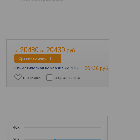
20430
20430
руб.
от
до
Cравнить цены
→
1
20430 руб.
Климатическая компания «MirCli»
→
в список
в сравнение
40k
20k