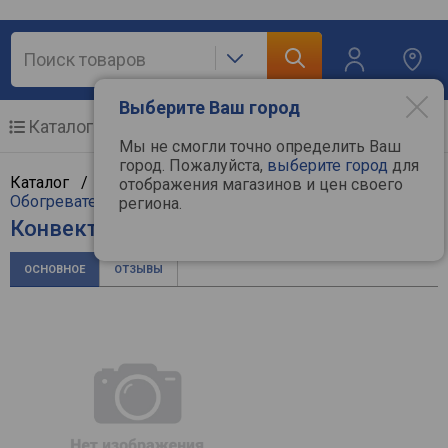
Выберите Ваш город
Каталог
Мобильные телефоны
Мы не смогли точно определить Ваш
город. Пожалуйста,
выберите город
для
Каталог /
Климат, отопление и водоснабжение
/
отображения магазинов и цен своего
Обогреватели
/
Конвекторы
/
STEHER
региона.
Конвектор STEHER SCE-1500
ОСНОВНОЕ
ОТЗЫВЫ