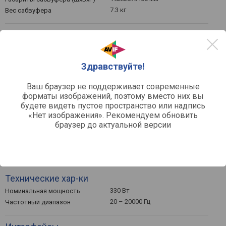
7.3 кг
Вес сабвуфера
Разъемы
оптический
Входы
1 шт
HDMI-выход
Здравствуйте!
Общее
Ваш браузер не поддерживает современные
форматы изображений, поэтому вместо них вы
Дисплей
будете видеть пустое пространство или надпись
пульт ДУ
Управление
«Нет изображения». Рекомендуем обновить
55 Вт
Потребляемая мощность
браузер до актуальной версии
900x64x88 мм
Габариты (ШхВхГ)
2.4 кг
Вес проектора
sony.com
Официальный сайт
Технические хар-ки
330 Вт
Номинальная мощность
20 – 20000 Гц
Частотный диапазон