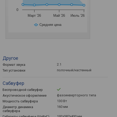
0
Март '26
Май '26
Июль '26
Средняя цена
Другое
2.1
Формат звука
полочный/настенный
Тип установки
Сабвуфер
Беспроводной сабвуфер
фазоинверторного типа
Акустическое оформление
130 Вт
Мощность сабвуфера
160 мм
Диаметр динамика
сабвуфера
192x387x400 мм
Габариты сабвуфера (ШхВхГ)