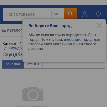
Выберите Ваш город
Каталог
Мобильные телефоны
Мы не смогли точно определить Ваш
город. Пожалуйста,
выберите город
для
Каталог /
Аудиотехника
/
Hi-Fi и Hi-End компоненты
отображения магазинов и цен своего
/
Саундбары
/
Sony
региона.
Саундбар Sony HT-S400
ОСНОВНОЕ
ОТЗЫВЫ