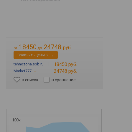
18450
24748
руб.
от
до
Cравнить цены
→
2
18450 руб.
tehnozona.spb.ru
→
24748 руб.
Market777
→
в список
в сравнение
100k