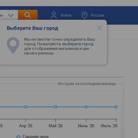
Войти
Россия
фы
Выберите Ваш город
вая техника
Телевизоры
Промокоды
Мы не смогли точно определить Ваш
город. Пожалуйста,
выберите город
для отображения магазинов и цен
своего региона.
История за последние месяцы
26
Апр '26
Май '26
Июнь '26
Июль '26
Средняя цена