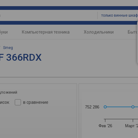
только винные шка
буки
Компьютерная техника
Холодильники
Быто
/
Smeg
F 366RDX
дложений
писок
в сравнение
752 286
Фев '26
Март '