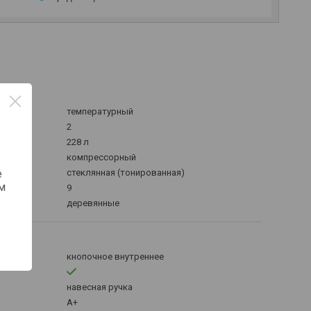
температурный
2
228 л
компрессорный
е
стеклянная (тонированная)
м
9
деревянные
кнопочное внутреннее
навесная ручка
A+