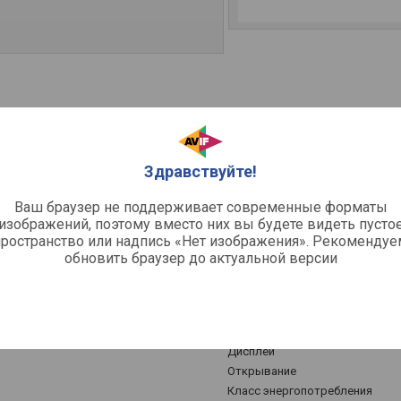
Характеристики
Тип
Температурных зон
Здравствуйте!
Общий объем
Тип охлаждения
Ваш браузер не поддерживает современные форматы
изображений, поэтому вместо них вы будете видеть пусто
Дверь
нее освещение
пространство или надпись «Нет изображения». Рекомендуе
Кол-во полок
обновить браузер до актуальной версии
Материал полок
Общее
Управление
Дисплей
Открывание
Класс энергопотребления