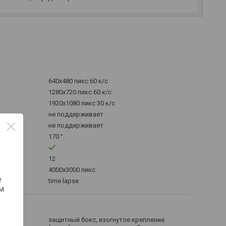
640x480 пикс 60 к/с
1280x720 пикс 60 к/с
1920x1080 пикс 30 к/с
не поддерживает
не поддерживает
170 °
12
4000x3000 пикс
е
time lapse
м
защитный бокс, изогнутое крепление