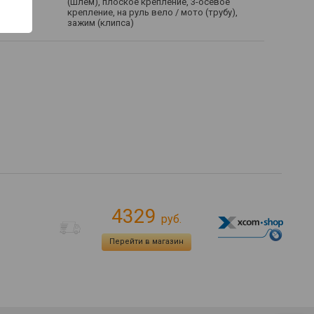
(шлем), плоское крепление, 3-осевое
крепление, на руль вело / мото (трубу),
зажим (клипса)
4329
руб.
Перейти в магазин