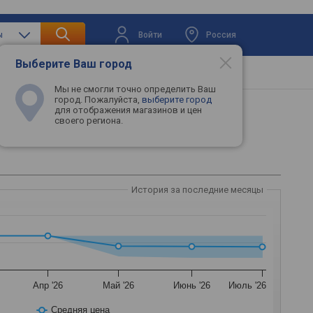
Войти
Россия
ы
Выберите Ваш город
вая техника
Телевизоры
Промокоды
Мы не смогли точно определить Ваш
город. Пожалуйста,
выберите город
для отображения магазинов и цен
своего региона.
История за последние месяцы
Апр '26
Май '26
Июнь '26
Июль '26
Средняя цена