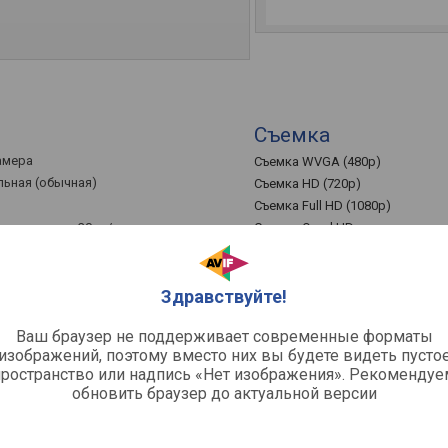
Съемка
камера
Съемка WVGA (480p)
ьная (обычная)
Съемка HD (720p)
Съемка Full HD (1080p)
огружение до 30 м /
Съемка Quad HD
Съемка Ultra HD (4K)
Угол обзора
Запись звука
Здравствуйте!
ыход
Кол-во мегапикселей
60x240 пикс
Ваш браузер не поддерживает современные форматы
Разрешение фото
изображений, поэтому вместо них вы будете видеть пусто
Возможности съемки
пространство или надпись «Нет изображения». Рекомендуе
обновить браузер до актуальной версии
Комплектация
Комплектация
 аккумулятор