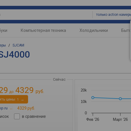
только action камер
буки
Компьютерная техника
Холодильники
Быто
меры
/
SJCAM
 SJ4000
Сейчас
29
4329
20k
руб.
до
ить цены
→
1
10k
p.ru
→
4329 руб.
0
писок
в сравнение
Фев '26
Март '26