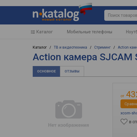
Каталог
Мобильные телефоны
Ноут
Каталог /
ТВ и видеотехника
/
Стриминг
/
Action ка
Action камера SJCAM
ОСНОВНОЕ
ОТЗЫВЫ
43
от
Cравн
xcom-sho
в с