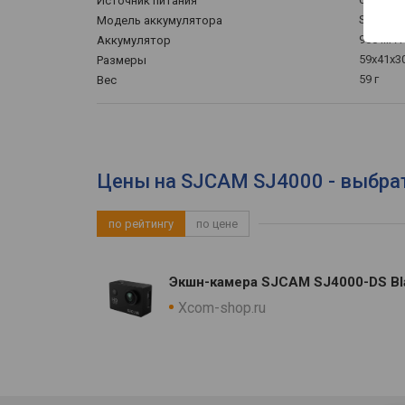
Источник питания
SJ-BAT-
Модель аккумулятора
900 мАч
Аккумулятор
59x41x3
Размеры
59 г
Вес
Цены на SJCAM SJ4000 - выбрат
по рейтингу
по цене
Экшн-камера SJCAM SJ4000-DS Bl
Xcom-shop.ru