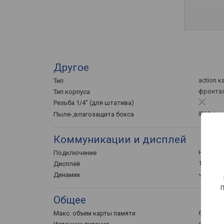
Другое
action 
Тип
фронтал
Тип корпуса
Резьба 1/4" (для штатива)
IP68 / п
Пыле-,влагозащита бокса
Коммуникации и дисплей
HDMI-в
Подключение
1.5 ", 9
Дисплей
Динамик
Общее
64 ГБ
Макс. объем карты памяти
съемный