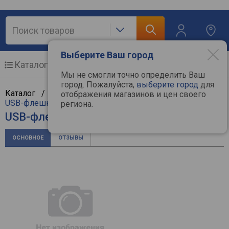
Выберите Ваш город
Каталог
Мобильные телефоны
Мы не смогли точно определить Ваш
город. Пожалуйста,
выберите город
для
Каталог /
Компьютерная техника
/
Мультимедиа
/
отображения магазинов и цен своего
USB-флешки
/
Silicon Power
региона.
USB-флешка Silicon Power LuxMini 322
ОСНОВНОЕ
ОТЗЫВЫ