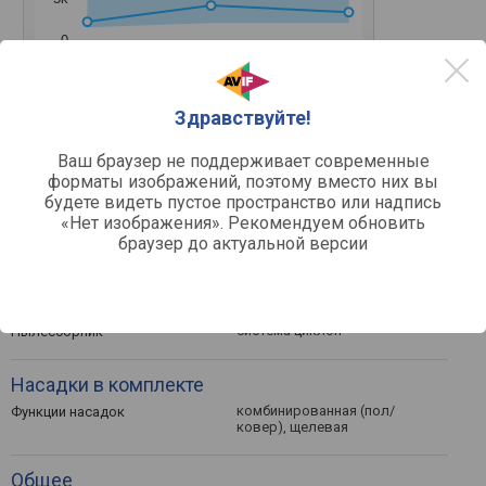
0
Фев '26
Март '26
Апр '26
Средняя цена
Здравствуйте!
Ваш браузер не поддерживает современные
форматы изображений, поэтому вместо них вы
будете видеть пустое пространство или надпись
«Нет изображения». Рекомендуем обновить
Другое
браузер до актуальной версии
вертикальный с
Тип
портативным
сухая
Уборка
система циклон
Пылесборник
Насадки в комплекте
комбинированная (пол/
Функции насадок
ковер), щелевая
Общее