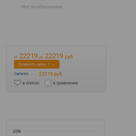
22219
22219
руб.
от
до
Cравнить цены
→
1
22219 руб.
Cartesio
→
в список
в сравнение
100k