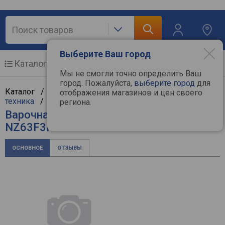
Выберите Ваш город
Каталог
Мобильные телефоны
Мы не смогли точно определить Ваш
город. Пожалуйста,
выберите город
для
Каталог /
Крупная бытовая техника
/
Встраиваемая
отображения магазинов и цен своего
техника
/
Варочные поверхности
/
Samsung
региона.
Варочная поверхность Samsung
NZ63F3NM1AB
ОСНОВНОЕ
ОТЗЫВЫ