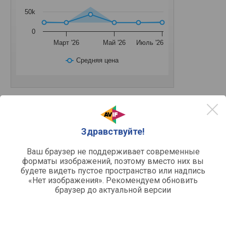
50k
0
Март '26
Май '26
Июль '26
Средняя цена
Другое
Здравствуйте!
варочная поверхность
Устройство
электрическая
Тип поверхности
Ваш браузер не поддерживает современные
форматы изображений, поэтому вместо них вы
будете видеть пустое пространство или надпись
Функции и возможности
«Нет изображения». Рекомендуем обновить
таймер, защита от детей,
Функции
браузер до актуальной версии
индикатор остаточного
тепла