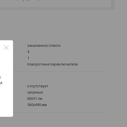
закаленное стекло
4
1
поворотные переключатели
е
тики
м
отсутствует
чугунные
60x51 см
560x490 мм
)