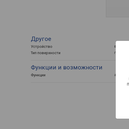
Другое
варочна
Устройство
газовая
Тип поверхности
Функции и возможности
автопод
Функции