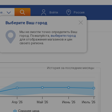
Войти
Россия
только варочные поверхности
Выберите Ваш город
вая техника
Телевизоры
Промокоды
Мы не смогли точно определить Ваш
город. Пожалуйста,
выберите город
для отображения магазинов и цен
своего региона.
30AK/WT
История за последние месяцы
Апр '26
Май '26
Июнь '26
Июль '26
Средняя цена