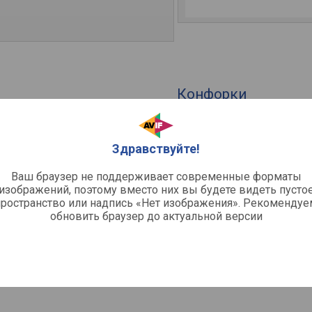
Конфорки
я поверхность
Рабочая поверхность
Кол-во газовых конфорок
Из них WOK-конфорок (турбо)
Здравствуйте!
Управление
Ваш браузер не поддерживает современные форматы
жиг, газ-контроль
изображений, поэтому вместо них вы будете видеть пусто
Общие характерис
пространство или надпись «Нет изображения». Рекомендуе
Рамка
обновить браузер до актуальной версии
Решетки конфорок
Габариты (ШхГ)
Размеры для встраивания (ШхГ