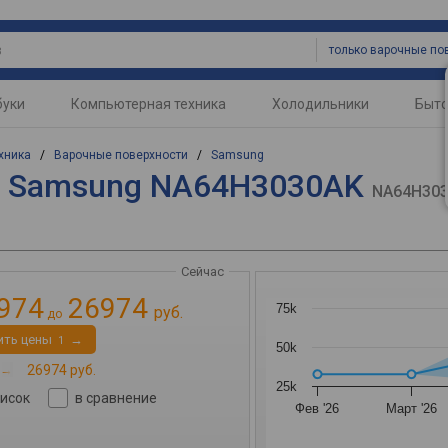
буки
Компьютерная техника
Холодильники
Быто
хника
/
Варочные поверхности
/
Samsung
ь Samsung NA64H3030AK
NA64H30
Сейчас
974
26974
75k
руб.
до
ить цены
→
1
50k
→
26974 руб.
25k
писок
в сравнение
Фев '26
Март '26