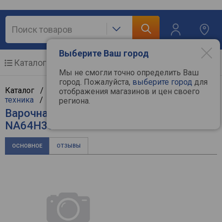
Выберите Ваш город
Каталог
Мобильные телефоны
Мы не смогли точно определить Ваш
город. Пожалуйста,
выберите город
для
Каталог /
Крупная бытовая техника
/
Встраиваемая
отображения магазинов и цен своего
техника
/
Варочные поверхности
/
Samsung
региона.
Варочная поверхность Samsung
NA64H3010BK
ОСНОВНОЕ
ОТЗЫВЫ