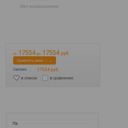
17554
17554
руб.
от
до
Cравнить цены
→
1
17554 руб.
Cartesio
→
в список
в сравнение
75k