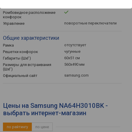
4
Кол-во газовых конфорок
Ромбовидное расположение
конфорок
поворотные переключатели
Управление
Общие характеристики
отсутствует
Рамка
чугунные
Решетки конфорок
60x51 см
Габариты (ШхГ)
560x490 мм
Размеры для встраивания
(ШхГ)
samsung.com
Официальный сайт
Цены на Samsung NA64H3010BK -
выбрать интернет-магазин
по рейтингу
по цене