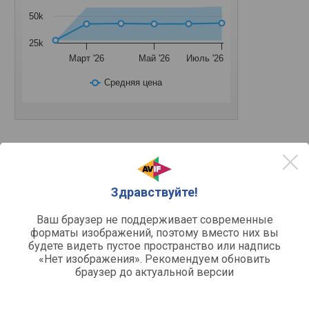
50k
25k
Март '26
Май '26
Июль '26
Средняя цена
Другое
варочная поверхность
Устройство
Здравствуйте!
газовая
Тип поверхности
Ваш браузер не поддерживает современные
форматы изображений, поэтому вместо них вы
Функции и возможности
будете видеть пустое пространство или надпись
автоподжиг, газ-контроль
Функции
«Нет изображения». Рекомендуем обновить
браузер до актуальной версии
Конфорки
закаленное стекло
Рабочая поверхность