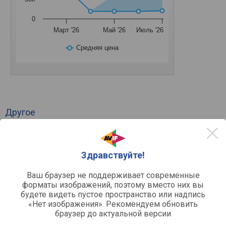
0
Март '26
Май '26
Июль '26
Средняя цена
Другое
3.1
Формат звука
полочный/настенный
Тип установки
Виртуальное объемное
Здравствуйте!
звучание
Поддержка 3D
Ваш браузер не поддерживает современные
форматы изображений, поэтому вместо них вы
Сабвуфер
будете видеть пустое пространство или надпись
Беспроводной сабвуфер
«Нет изображения». Рекомендуем обновить
браузер до актуальной версии
фазоинверторного типа
Акустическое оформление
250 Вт
Мощность сабвуфера