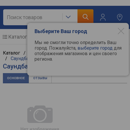
Выберите Ваш город
Каталог
Мобильные телефоны
Мы не смогли точно определить Ваш
город. Пожалуйста,
выберите город
для
Каталог /
Аудиотехника
/
Hi-Fi и Hi-End компоненты
отображения магазинов и цен своего
/
Саундбары
/
Samsung
региона.
Саундбар Samsung HW-B650
ОСНОВНОЕ
ОТЗЫВЫ