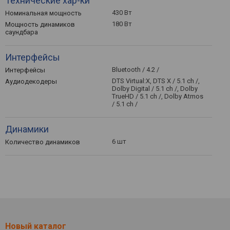
Технические хар-ки
430 Вт
Номинальная мощность
180 Вт
Мощность динамиков
саундбара
Интерфейсы
Bluetooth / 4.2 /
Интерфейсы
DTS Virtual:X, DTS X / 5.1 ch /,
Аудиодекодеры
Dolby Digital / 5.1 ch /, Dolby
TrueHD / 5.1 ch /, Dolby Atmos
/ 5.1 ch /
Динамики
6 шт
Количество динамиков
Новый каталог