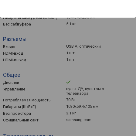
152 мм
Диаметр динамика
сабвуфера
184x346x295 мм
Габариты сабвуфера (ШхВхГ)
5.1 кг
Вес сабвуфера
Разъемы
USB A, оптический
Входы
1 шт
HDMI-вход
1 шт
HDMI-выход
Общее
Дисплей
пульт ДУ, пультом от
Управление
телевизора
70 Вт
Потребляемая мощность
1030x59.4x105 мм
Габариты (ШхВхГ)
3.1 кг
Вес проектора
samsung.com
Официальный сайт