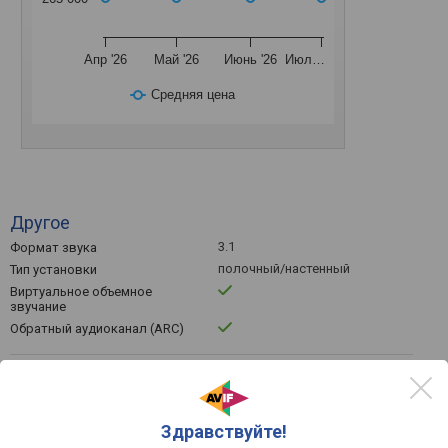
Апр '26
Май '26
Июнь '26
Июл…
Средняя цена
Другое
3.1
Формат звука
полочный/настенный
Тип установки
Виртуальное объемное
звучание
Обратный аудиоканал (ARC)
Сабвуфер
Встроенный сабвуфер
фазоинверторного типа
Акустическое оформление
Здравствуйте!
181x343x272 мм
Габариты сабвуфера (ШхВхГ)