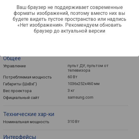
4 кг
Вес сабвуфера
Ваш браузер не поддерживает современные
форматы изображений, поэтому вместо них вы
будете видеть пустое пространство или надпись
Разъемы
«Нет изображения». Рекомендуем обновить
USB A, оптический
Входы
браузер до актуальной версии
1 шт
HDMI-вход
1 шт
HDMI-выход
Общее
пульт ДУ, пультом от
Управление
телевизора
60 Вт
Потребляемая мощность
1036x252x460 мм
Габариты (ШхВхГ)
3 кг
Вес проектора
samsung.com
Официальный сайт
Технические хар-ки
310 Вт
Номинальная мощность
Интерфейсы