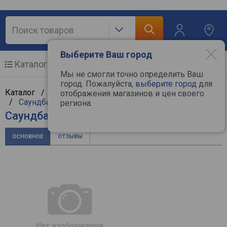
Выберите Ваш город
Каталог
Мобильные телефоны
Мы не смогли точно определить Ваш
город. Пожалуйста,
выберите город
для
Каталог /
Аудиотехника
/
Hi-Fi и Hi-End компоненты
отображения магазинов и цен своего
/
Саундбары
/
Samsung
региона.
Саундбар Samsung HW-A55C
ОСНОВНОЕ
ОТЗЫВЫ