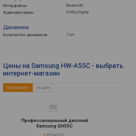
Bluetooth
Интерфейсы
Dolby Digital
Аудиодекодеры
Динамики
7 шт
Количество динамиков
Цены на Samsung HW-A55C - выбрать
интернет-магазин
по рейтингу
по цене
Профессиональный дисплей
Samsung QH55C
elisys.ru