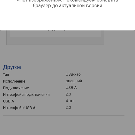
браузер до актуальной версии
0
Март '26
Май '26
Июль '26
Средняя цена
Другое
USB-хаб
Тип
внешний
Исполнение
USB A
Подключение
2.0
Интерфейс подключения
4 шт
USB А
2.0
Интерфейс USB A