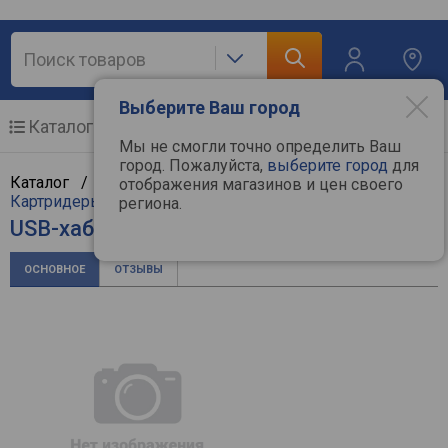
Выберите Ваш город
Каталог
Мобильные телефоны
Мы не смогли точно определить Ваш
город. Пожалуйста,
выберите город
для
Каталог /
Компьютерная техника
/
Мультимедиа
/
отображения магазинов и цен своего
Картридеры и USB-хабы
/
Ritmix
региона.
USB-хаб Ritmix CR-2406
ОСНОВНОЕ
ОТЗЫВЫ