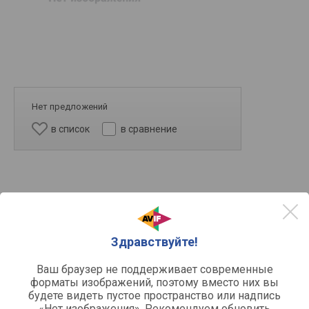
Нет предложений
в список
в сравнение
Здравствуйте!
Ваш браузер не поддерживает современные
форматы изображений, поэтому вместо них вы
4k
будете видеть пустое пространство или надпись
«Нет изображения». Рекомендуем обновить
2k