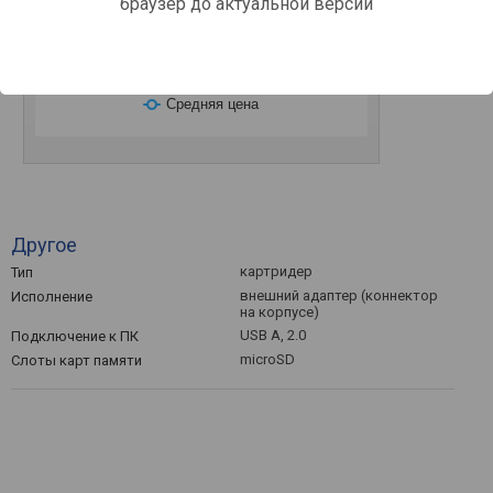
браузер до актуальной версии
0
Март '26
Май '26
Июль '26
Средняя цена
Другое
картридер
Тип
внешний адаптер (коннектор
Исполнение
на корпусе)
USB A, 2.0
Подключение к ПК
microSD
Слоты карт памяти