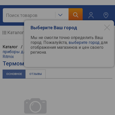
Выберите Ваш город
Каталог
Мобильные телефоны
Мы не смогли точно определить Ваш
город. Пожалуйста,
выберите город
для
Каталог /
Мелкая бытовая техника
/
Бытовые
отображения магазинов и цен своего
приборы для дома
/
Термометры и барометры
/
региона.
Ritmix
Термометр / барометр Ritmix CAT-330
ОСНОВНОЕ
ОТЗЫВЫ