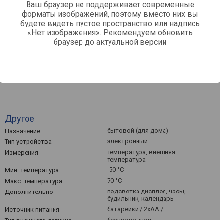
Ваш браузер не поддерживает современные
110
форматы изображений, поэтому вместо них вы
будете видеть пустое пространство или надпись
«Нет изображения». Рекомендуем обновить
Июнь '26
Июль '26
браузер до актуальной версии
Средняя цена
Другое
бытовой (для дома)
Назначение
электронный
Тип устройства
температура, внешняя
Измерения
температура
-50 °C
Мин. температура
70 °C
Макс. температура
подсветка дисплея, часы,
Дополнительно
будильник, календарь
батарейки / 2xAA /
Источник питания
беспроводной