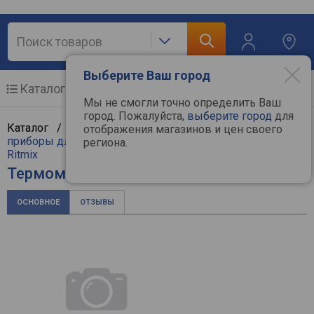
Выберите Ваш город
Каталог
Мобильные телефоны
Мы не смогли точно определить Ваш
город. Пожалуйста,
выберите город
для
Каталог /
Мелкая бытовая техника
/
Бытовые
отображения магазинов и цен своего
приборы для дома
/
Термометры и барометры
/
региона.
Ritmix
Термометр / барометр Ritmix CAT-041
ОСНОВНОЕ
ОТЗЫВЫ