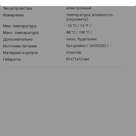
бытовой
Назначение
электронный
Тип устройства
температура, влажность
Измерения
(гигрометр)
-10 °C / 14 °F /
Мин. температура
88 °C / 190 °F /
Макс. температура
часы, будильник
Дополнительно
батарейки / 1xCR2032 /
Источник питания
пластик
Материал корпуса
81x71x10 мм
Габариты