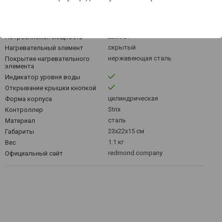
Другое
электрочайник
Тип
1.7 л
Объем
2200 Вт
Потребляемая мощность
скрытый
Нагревательный элемент
нержавеющая сталь
Покрытие нагревательного
элемента
Индикатор уровня воды
Открывание крышки кнопкой
цилиндрическая
Форма корпуса
Strix
Контроллер
сталь
Материал
23x22x15 см
Габариты
1.1 кг
Вес
redmond.company
Официальный сайт