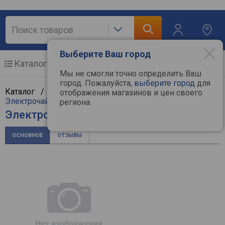
Выберите Ваш город
Каталог
Мобильные телефоны
Мы не смогли точно определить Ваш
город. Пожалуйста,
выберите город
для
Каталог /
Мелкая бытовая техника
/
Кухня
/
отображения магазинов и цен своего
Электрочайники
/
Redmond
региона.
Электрочайник Redmond RK-M148
ОСНОВНОЕ
ОТЗЫВЫ