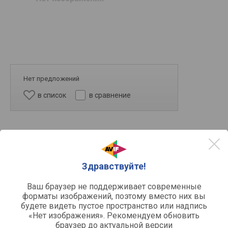
Нет предложений
в список
в сравнение
Здравствуйте!
Ваш браузер не поддерживает современные
красный
нержавейка
форматы изображений, поэтому вместо них вы
будете видеть пустое пространство или надпись
«Нет изображения». Рекомендуем обновить
браузер до актуальной версии