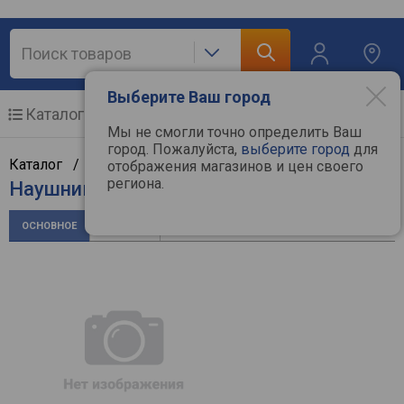
Выберите Ваш город
Каталог
Мобильные телефоны
Мы не смогли точно определить Ваш
город. Пожалуйста,
выберите город
для
Каталог /
Аудиотехника
/
Наушники
/
Realme
отображения магазинов и цен своего
региона.
Наушники Realme Buds Air 2 Neo
ОСНОВНОЕ
ОТЗЫВЫ