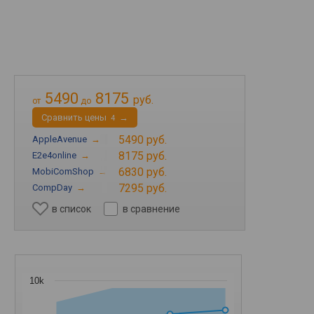
5490
8175
руб.
от
до
Cравнить цены
→
4
5490 руб.
AppleAvenue
→
8175 руб.
E2e4online
→
6830 руб.
MobiComShop
→
7295 руб.
CompDay
→
в список
в сравнение
10k