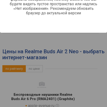
будете видеть пустое пространство или надпись
«Нет изображения». Рекомендуем обновить
Функции и возможности
браузер до актуальной версии
ANC
Шумоподавление
Прозрачный режим
AAC
Поддержка кодеков
Цены на Realme Buds Air 2 Neo - выбрать
интернет-магазин
по рейтингу
по цене
Беспроводные наушники Realme
Buds Air 6 Pro (RMA2401) (Graphite)
apple-avenue.ru