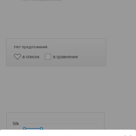
Нет предложений
в список
в сравнение
50k
25k