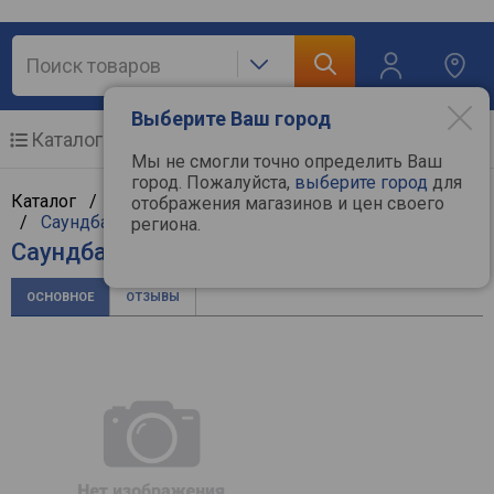
Выберите Ваш город
Каталог
Мобильные телефоны
Мы не смогли точно определить Ваш
город. Пожалуйста,
выберите город
для
Каталог /
Аудиотехника
/
Hi-Fi и Hi-End компоненты
отображения магазинов и цен своего
/
Саундбары
/
Razer
региона.
Саундбар Razer Leviathan V2 X
ОСНОВНОЕ
ОТЗЫВЫ