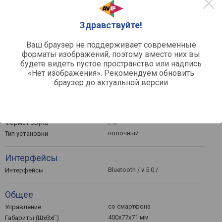
0
Здравствуйте!
Март '26
Май '26
Ваш браузер не поддерживает современные
Средняя цена
форматы изображений, поэтому вместо них вы
будете видеть пустое пространство или надпись
«Нет изображения». Рекомендуем обновить
браузер до актуальной версии
Другое
2.0
Формат звука
полочный
Тип установки
Интерфейсы
Bluetooth / v 5.0 /
Интерфейсы
Общее
со смартфона
Управление
400x77x71 мм
Габариты (ШхВхГ)