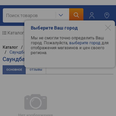
Выберите Ваш город
Каталог
Мобильные телефоны
Мы не смогли точно определить Ваш
город. Пожалуйста,
выберите город
для
Каталог /
Аудиотехника
/
Hi-Fi и Hi-End компоненты
отображения магазинов и цен своего
/
Саундбары
/
Polk Audio
региона.
Саундбар Polk Audio MagniFi Max
ОСНОВНОЕ
ОТЗЫВЫ