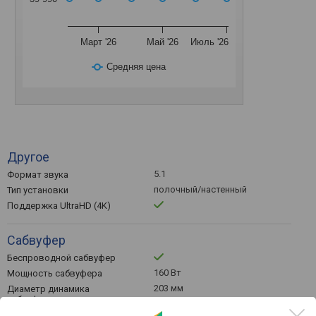
Март '26
Май '26
Июль '26
Средняя цена
Другое
5.1
Формат звука
полочный/настенный
Тип установки
Поддержка UltraHD (4K)
Сабвуфер
Беспроводной сабвуфер
160 Вт
Мощность сабвуфера
203 мм
Диаметр динамика
сабвуфера
371х369х308 мм
Габариты сабвуфера (ШхВхГ)