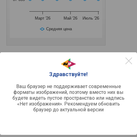
Март '26
Май '26
Июль '26
Средняя цена
Другое
Здравствуйте!
холодильная витрина
Тип
500 л
Общий объем
Ваш браузер не поддерживает современные
1
Количество камер
форматы изображений, поэтому вместо них вы
1
Контуров охлаждения
будете видеть пустое пространство или надпись
1
Компрессоров
«Нет изображения». Рекомендуем обновить
браузер до актуальной версии
Морозильное отделение
отсутствует
Морозильная камера