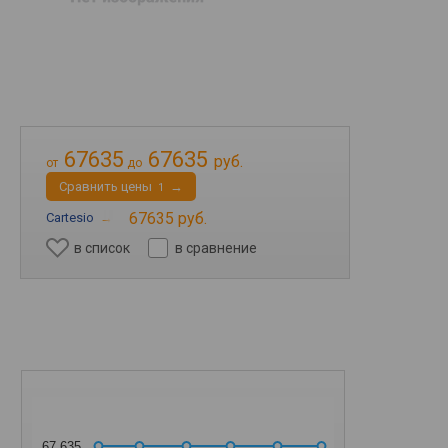
67635
67635
руб.
от
до
Cравнить цены
→
1
67635 руб.
Cartesio
→
в список
в сравнение
67 635