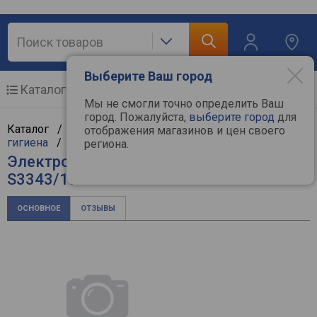
Выберите Ваш город
Каталог
Мобильные телефоны
Мы не смогли точно определить Ваш
город. Пожалуйста,
выберите город
для
Каталог /
Мелкая бытовая техника
/
Красота и
отображения магазинов и цен своего
гигиена
/
Электробритвы
/
Philips
региона.
Электробритва Philips Series 3000
S3343/13
ОСНОВНОЕ
ОТЗЫВЫ