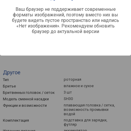
10k
Ваш браузер не поддерживает современные
форматы изображений, поэтому вместо них вы
0
будете видеть пустое пространство или надпись
Март '26
Май '26
Июль '26
«Нет изображения». Рекомендуем обновить
браузер до актуальной версии
Средняя цена
Другое
роторная
Тип
влажное и сухое
Бритье
3 шт
Бритвенных головок / сеток
SH30
Модель сменной насадки
плавающая головка / сетка,
Функции и возможности
возможность промывки
водой
подставка для зарядки,
Комплектация
футляр
аккумулятор
Источник питания