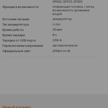
QP620, QP410, QP420
плавающая головка / сетка,
Функции и возможности
возможность промывки
водой
аккумулятор
Источник питания
Li-Ion
Тип аккумулятора
45 мин
Время работы
8 ч
Время зарядки
USB-A
Зарядка от USB-порта
автоматическое
Переключение напряжения
philips.co.uk
Официальный сайт
Новый каталог