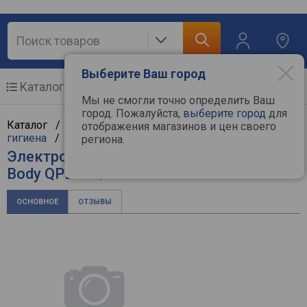
Выберите Ваш город
Каталог
Мобильные телефоны
Мы не смогли точно определить Ваш
город. Пожалуйста,
выберите город
для
Каталог /
Мелкая бытовая техника
/
Красота и
отображения магазинов и цен своего
гигиена
/
Электробритвы
/
Philips
региона.
Электробритва Philips OneBlade Face +
Body QP2824/20
ОСНОВНОЕ
ОТЗЫВЫ