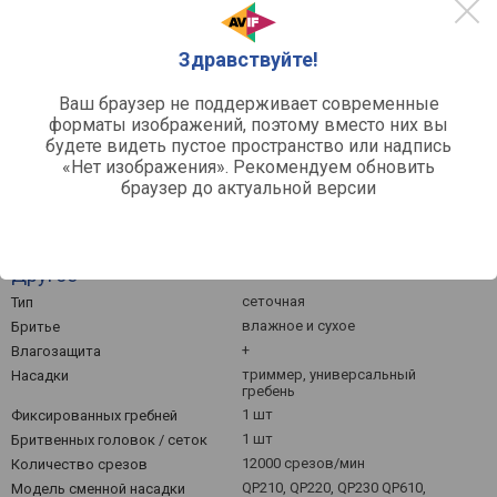
10k
Здравствуйте!
8k
Март '26
Май '26
Июль '26
Ваш браузер не поддерживает современные
форматы изображений, поэтому вместо них вы
Средняя цена
будете видеть пустое пространство или надпись
«Нет изображения». Рекомендуем обновить
браузер до актуальной версии
Другое
сеточная
Тип
влажное и сухое
Бритье
+
Влагозащита
триммер, универсальный
Насадки
гребень
1 шт
Фиксированных гребней
1 шт
Бритвенных головок / сеток
12000 срезов/мин
Количество срезов
QP210, QP220, QP230 QP610,
Модель сменной насадки