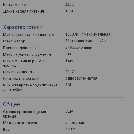
220 В
Напряжение
10 м
Длина кабеля питания
Характеристики
1080 л/ч / максимальная /
Макс. производительность
72 м / максимальный /
Макс. напор
вибрационный
Принцип действия
7 м
Макс. глубина погружения
1 мм
Максимальный размер
частиц
40 °С
Макс. t жидкости
одноступенчатая
Система всасывания
3/4"
Вых. отверстие подключения
/ патрубок
Общее
США
Страна происхождения
бренда
алюминий
Материал корпуса
4.2 кг
Вес