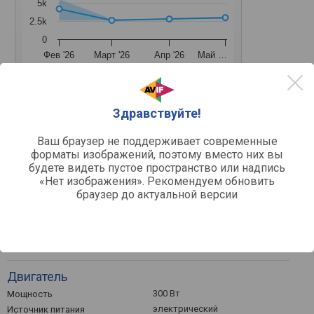
5k
2.5k
0
Фев '26
Март '26
Апр '26
Май …
Средняя цена
Здравствуйте!
Ваш браузер не поддерживает современные
1.1 м³/ч 60 м кабель 40 м
1.1 м³/ч 72 м кабель 10 м
форматы изображений, поэтому вместо них вы
будете видеть пустое пространство или надпись
1.1 м³/ч 72 м кабель 16 м
1.1 м³/ч 72 м кабель 24 м
«Нет изображения». Рекомендуем обновить
браузер до актуальной версии
Основное
чистая вода
Назначение
Двигатель
300 Вт
Мощность
электрический
Источник питания