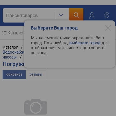
Выберите Ваш город
Каталог
Мобильные телефоны
Мы не смогли точно определить Ваш
город. Пожалуйста,
выберите город
для
Каталог /
Климат, отопление и водоснабжение
/
отображения магазинов и цен своего
Водоснабжение и насосы
/
Погружные (дренажные)
региона.
насосы
/
Patriot
Погружной насос Patriot VP 10A
ОСНОВНОЕ
ОТЗЫВЫ