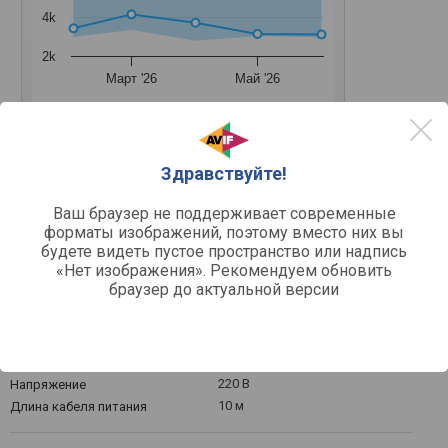
4k
2k
Март '26
Май '26
Средняя цена
Здравствуйте!
Ваш браузер не поддерживает современные
форматы изображений, поэтому вместо них вы
Основное
будете видеть пустое пространство или надпись
канализация
Назначение
«Нет изображения». Рекомендуем обновить
браузер до актуальной версии
Двигатель
400 Вт
Мощность
электрический
Источник питания
220 В
Напряжение
10 м
Длина кабеля питания