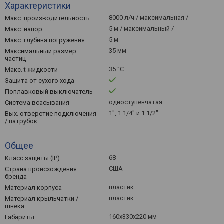
Характеристики
8000 л/ч / максимальная /
Макс. производительность
5 м / максимальный /
Макс. напор
5 м
Макс. глубина погружения
35 мм
Максимальный размер
частиц
35 °С
Макс. t жидкости
Защита от сухого хода
Поплавковый выключатель
одноступенчатая
Система всасывания
1", 1 1/4" и 1 1/2"
Вых. отверстие подключения
/ патрубок
Общее
68
Класс защиты (IP)
США
Страна происхождения
бренда
пластик
Материал корпуса
пластик
Материал крыльчатки /
шнека
160x330x220 мм
Габариты