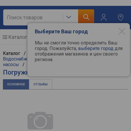
Выберите Ваш город
Каталог
Мобильные телефоны
Мы не смогли точно определить Ваш
город. Пожалуйста,
выберите город
для
Каталог /
Климат, отопление и водоснабжение
/
отображения магазинов и цен своего
Водоснабжение и насосы
/
Погружные (дренажные)
региона.
насосы
/
Patriot
Погружной насос Patriot F 400
ОСНОВНОЕ
ОТЗЫВЫ