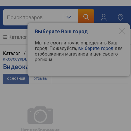
Выберите Ваш город
Каталог
Мобильные телефоны
Мы не смогли точно определить Ваш
город. Пожалуйста,
выберите город
для
Каталог /
ТВ и видеотехника
/
Видеокамеры и
отображения магазинов и цен своего
аксессуары
/
Видеокамеры
/
Panasonic
региона.
Видеокамера Panasonic HC-X2
ОСНОВНОЕ
ОТЗЫВЫ