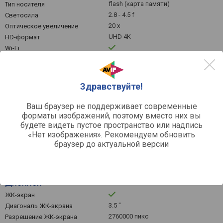
flash (карта памяти)
Тип носителя
2.8 - 4.5 f
Светосила
20 х
Оптическое увеличение
UHD 4K
HD-формат
Wi-Fi
Встроенные ND-фильтры
Запись
Здравствуйте!
MTS, MP4, MOV
Форматы записи
Ваш браузер не поддерживает современные
3840x2160 пикс
Макс. разрешение
видеосъемки
форматы изображений, поэтому вместо них вы
будете видеть пустое пространство или надпись
Ручная фокусировка
«Нет изображения». Рекомендуем обновить
оптическая
Стабилизация изображения
браузер до актуальной версии
Запись на карту памяти
Ночная съемка
Дисплей
ЖК-экран
3.5 "
Диагональ ЖК-экрана
2760000 пикс
Разрешение ЖК-экрана