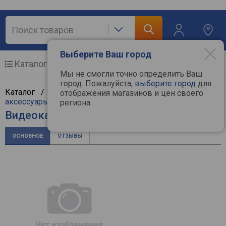
Выберите Ваш город
Каталог
Мобильные телефоны
Мы не смогли точно определить Ваш
город. Пожалуйста,
выберите город
для
Каталог /
ТВ и видеотехника
/
Видеокамеры и
отображения магазинов и цен своего
аксессуары
/
Видеокамеры
/
Panasonic
региона.
Видеокамера Panasonic HC-V800
ОСНОВНОЕ
ОТЗЫВЫ