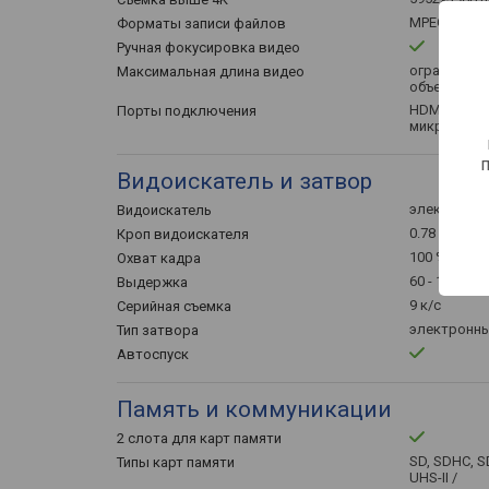
MPEG-4, Н.2
Форматы записи файлов
Ручная фокусировка видео
ограничена
Максимальная длина видео
объемом па
HDMI, v 2.1
Порты подключения
микрофона
Видоискатель и затвор
электронн
Видоискатель
0.78 x
Кроп видоискателя
100 %
Охват кадра
60 - 1/8000 
Выдержка
9 к/с
Серийная съемка
электронн
Тип затвора
Автоспуск
Память и коммуникации
2 слота для карт памяти
SD, SDHC, 
Типы карт памяти
UHS-II /