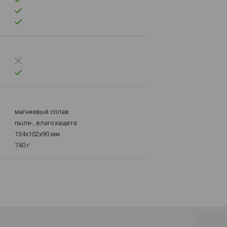
магниевый сплав
пыле-, влагозащита
134х102х90 мм
740 г