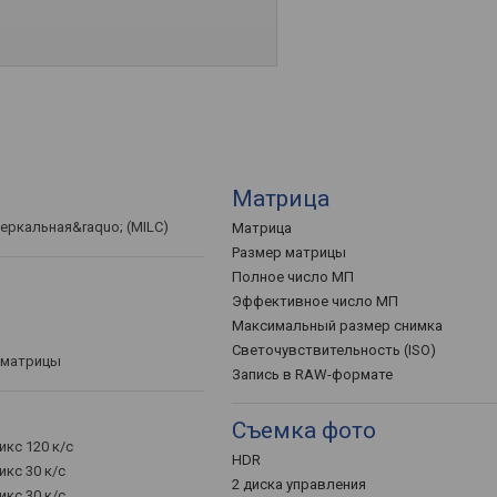
Матрица
еркальная&raquo; (MILC)
Матрица
Размер матрицы
Полное число МП
Эффективное число МП
Максимальный размер снимка
Светочувствительность (ISO)
 матрицы
Запись в RAW-формате
Съемка фото
икс 120 к/с
HDR
икс 30 к/с
2 диска управления
икс 30 к/с