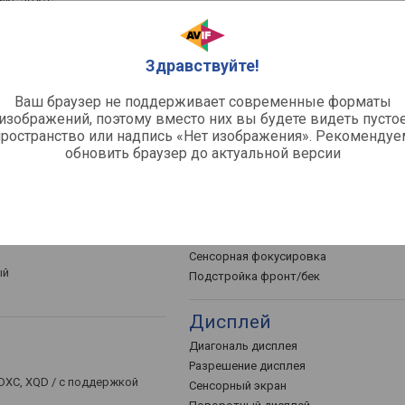
Замер баланса белого
64, Н.265
Экспокоррекция
Автобрекетинг
 временем, ограничена
Здравствуйте!
Режимы экспозиции
мяти
, аудиовыход, аудиовход
Ваш браузер не поддерживает современные форматы
Система замера экспозиции
изображений, поэтому вместо них вы будете видеть пусто
пространство или надпись «Нет изображения». Рекомендуе
обновить браузер до актуальной версии
Фокусировка
ый
Режимы автофокуса
Система автофокусировки
с
Точек фокусировки
Сенсорная фокусировка
ый
Подстройка фронт/бек
Дисплей
Диагональ дисплея
Разрешение дисплея
SDXC, XQD / с поддержкой
Сенсорный экран