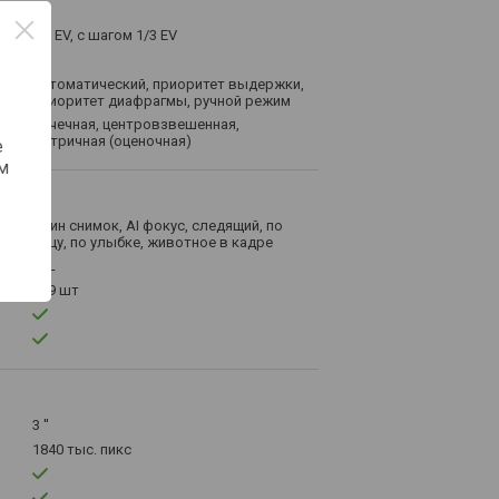
± 5 EV, с шагом 1/3 EV
автоматический, приоритет выдержки,
приоритет диафрагмы, ручной режим
точечная, центровзвешенная,
матричная (оценочная)
е
м
один снимок, AI фокус, следящий, по
лицу, по улыбке, животное в кадре
TTL
779 шт
3 ''
1840 тыс. пикс