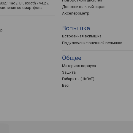
Поворотный дисплей
 802.11ac /, Bluetooth / v4.2 /,
Дополнительный экран
правление со смартфона
Акселерометр
Вспышка
ор
Встроенная вспышка
Подключение внешней вспышки
Общее
Материал корпуса
Защита
Габариты (ШхВхТ)
Вес