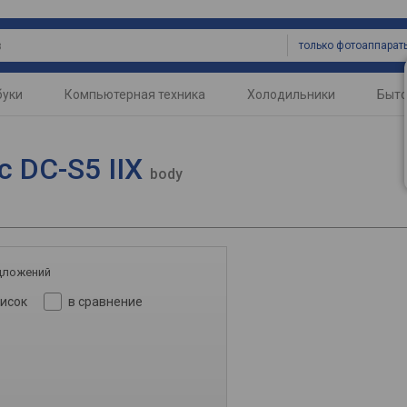
только фотоаппарат
буки
Компьютерная техника
Холодильники
Быто
c DC-S5 IIX
body
дложений
писок
в сравнение