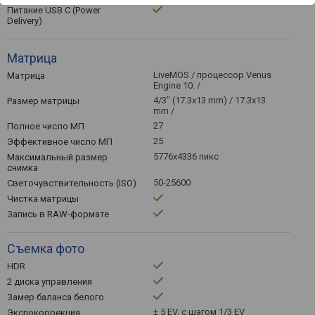
Питание USB C (Power
Delivery)
Матрица
LiveMOS / процессор Venus
Матрица
Engine 10. /
4/3" (17.3х13 mm) / 17.3x13
Размер матрицы
mm /
27
Полное число МП
25
Эффективное число МП
5776x4336 пикс
Максимальный размер
снимка
50-25600
Светочувствительность (ISO)
Чистка матрицы
Запись в RAW-формате
Съемка фото
HDR
2 диска управления
Замер баланса белого
± 5 EV, с шагом 1/3 EV
Экспокоррекция