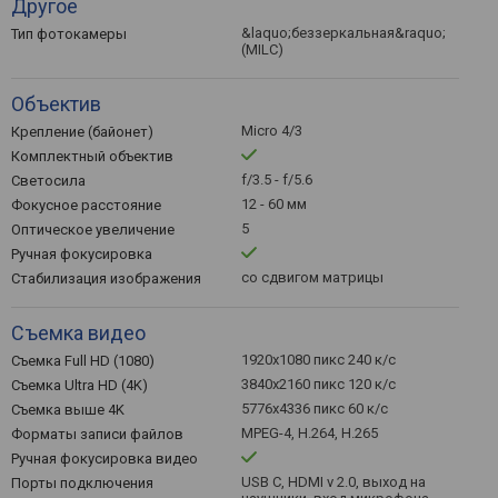
Другое
&laquo;беззеркальная&raquo;
Тип фотокамеры
(MILC)
Объектив
Micro 4/3
Крепление (байонет)
Комплектный объектив
f/3.5 - f/5.6
Светосила
12 - 60 мм
Фокусное расстояние
5
Оптическое увеличение
Ручная фокусировка
со сдвигом матрицы
Стабилизация изображения
Съемка видео
1920x1080 пикс 240 к/с
Съемка Full HD (1080)
3840x2160 пикс 120 к/с
Съемка Ultra HD (4K)
5776x4336 пикс 60 к/с
Съемка выше 4K
MPEG-4, H.264, H.265
Форматы записи файлов
Ручная фокусировка видео
USB C, HDMI v 2.0, выход на
Порты подключения