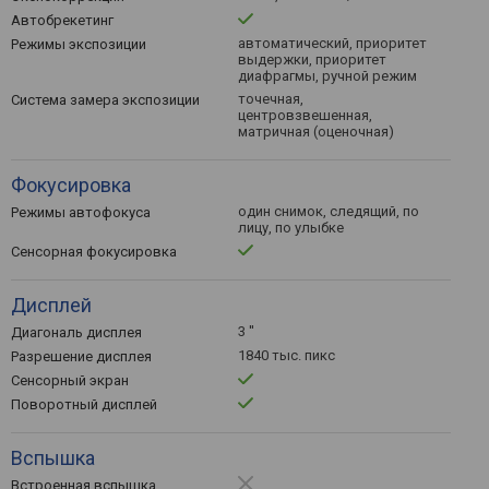
Автобрекетинг
автоматический, приоритет
Режимы экспозиции
выдержки, приоритет
диафрагмы, ручной режим
точечная,
Система замера экспозиции
центровзвешенная,
матричная (оценочная)
Фокусировка
один снимок, следящий, по
Режимы автофокуса
лицу, по улыбке
Сенсорная фокусировка
Дисплей
3 ''
Диагональ дисплея
1840 тыс. пикс
Разрешение дисплея
Сенсорный экран
Поворотный дисплей
Вспышка
Встроенная вспышка