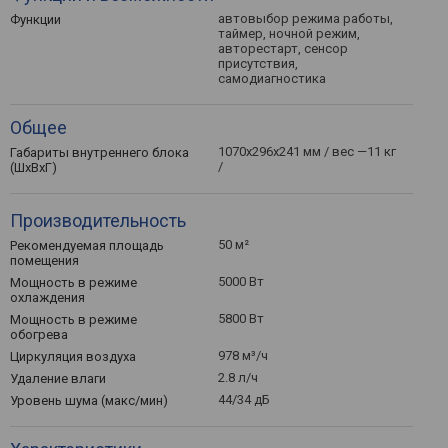
автовыбор режима работы,
Функции
таймер, ночной режим,
авторестарт, сенсор
присутствия,
самодиагностика
Общее
1070x296x241 мм / вес —11 кг
Габариты внутреннего блока
/
(ШхВхГ)
Производительность
50 м²
Рекомендуемая площадь
помещения
5000 Вт
Мощность в режиме
охлаждения
5800 Вт
Мощность в режиме
обогрева
978 м³/ч
Циркуляция воздуха
2.8 л/ч
Удаление влаги
44/34 дБ
Уровень шума (макс/мин)