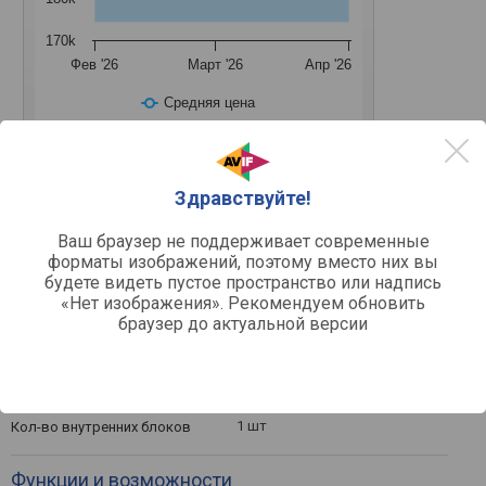
170k
Фев '26
Март '26
Апр '26
Средняя цена
Здравствуйте!
20 м²
25 м²
35 м²
42 м²
50 м²
Ваш браузер не поддерживает современные
форматы изображений, поэтому вместо них вы
будете видеть пустое пространство или надпись
Другое
«Нет изображения». Рекомендуем обновить
мультисплит-система
Тип
браузер до актуальной версии
охлаждение/обогрев/
Режимы работы
осушение/вентиляция
настенный
Тип монтажа
внутренний блок
Комплектация
1 шт
Кол-во внутренних блоков
Функции и возможности