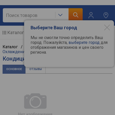
Выберите Ваш город
Каталог
Мобильные телефоны
Мы не смогли точно определить Ваш
город. Пожалуйста,
выберите город
для
Каталог /
Климат, отопление и водоснабжение
/
отображения магазинов и цен своего
Охлаждение и климат
/
Кондиционеры
/
Panasonic
региона.
Кондиционер Panasonic CS-E18RKDW
ОСНОВНОЕ
ОТЗЫВЫ