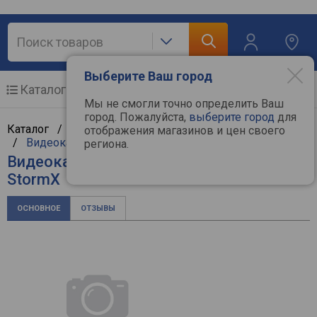
Выберите Ваш город
Каталог
Мобильные телефоны
Мы не смогли точно определить Ваш
город. Пожалуйста,
выберите город
для
Каталог /
Компьютерная техника
/
Комплектующие
отображения магазинов и цен своего
/
Видеокарты
/
Palit
региона.
Видеокарта Palit GeForce RTX 4060
StormX
ОСНОВНОЕ
ОТЗЫВЫ