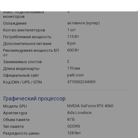
Общее
4
Макс. подключаемых
мониторов
активное (кулер)
Охлаждение
1 шт
Кол-во вентиляторов
115 Вт
Потребляемая мощность
8 pin
Дополнительное питание
600 Вт
Рекомендуемая мощность БП
от
2
Занимаемых слотов
170 мм
Длина видеокарты
palit.com
Официальный сайт
4710562244069
Код EAN / UPS / GTIN
Графический процессор
NVIDIA GeForce RTX 4060
Модель GPU
Ada Lovelace
Архитектура
8 ГБ
Объем памяти
GDDR6
Тип памяти
128 бит
Разрядность шины