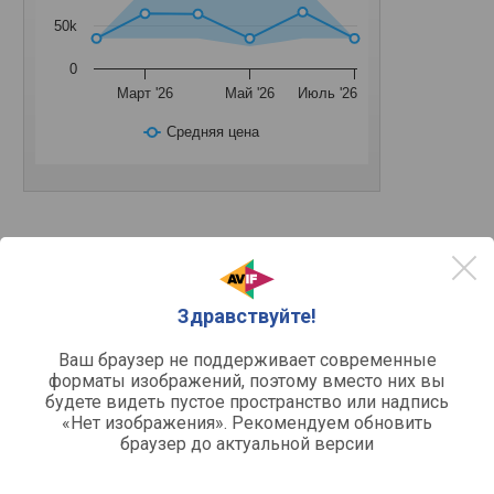
50k
0
Март '26
Май '26
Июль '26
Средняя цена
Основное
PCI-E v4.0 / x8 /
Подключение
Здравствуйте!
Разъемы подключения
Ваш браузер не поддерживает современные
форматы изображений, поэтому вместо них вы
1 шт
HDMI
будете видеть пустое пространство или надпись
v.2.1
Версия HDMI
«Нет изображения». Рекомендуем обновить
3 шт
DisplayPort
браузер до актуальной версии
v.1.4a
Версия DisplayPort