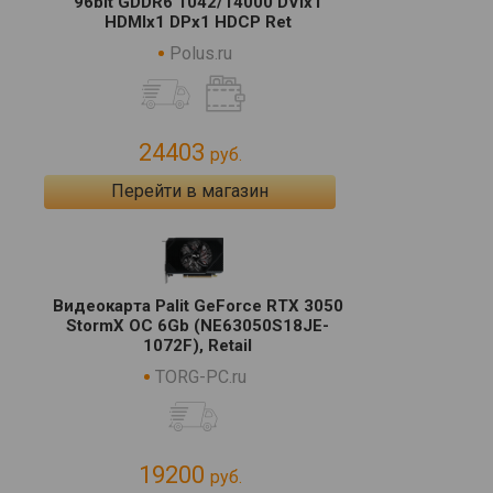
96bit GDDR6 1042/14000 DVIx1
HDMIx1 DPx1 HDCP Ret
Polus.ru
24403
руб.
Перейти в магазин
Видеокарта Palit GeForce RTX 3050
StormX OC 6Gb (NE63050S18JE-
1072F), Retail
TORG-PC.ru
19200
руб.