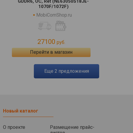
GDDR6, OC, Ret (NE63050S18JE-
1070F/1072F)
MobiComShop.ru
27100
руб.
Перейти в магазин
eще
2
предложения
Новый каталог
О проекте
Размещение прайс-
листов