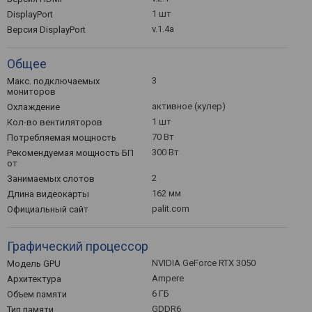
1 шт
DisplayPort
v.1.4a
Версия DisplayPort
Общее
3
Макс. подключаемых
мониторов
активное (кулер)
Охлаждение
1 шт
Кол-во вентиляторов
70 Вт
Потребляемая мощность
300 Вт
Рекомендуемая мощность БП
от
2
Занимаемых слотов
162 мм
Длина видеокарты
palit.com
Официальный сайт
Графический процессор
NVIDIA GeForce RTX 3050
Модель GPU
Ampere
Архитектура
6 ГБ
Объем памяти
GDDR6
Тип памяти