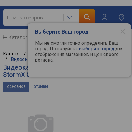
Выберите Ваш город
Каталог
Мобильные телефоны
Мы не смогли точно определить Ваш
город. Пожалуйста,
выберите город
для
Каталог /
Компьютерная техника
/
Комплектующие
отображения магазинов и цен своего
/
Видеокарты
/
Palit
региона.
Видеокарта Palit GeForce RTX 3050
StormX OC 6GB
ОСНОВНОЕ
ОТЗЫВЫ