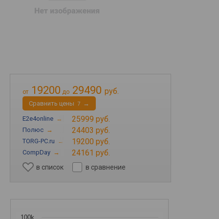
19200
29490
руб.
от
до
Cравнить цены
→
7
25999 руб.
E2e4online
→
24403 руб.
Полюс
→
19200 руб.
TORG-PC.ru
→
24161 руб.
CompDay
→
в список
в сравнение
100k