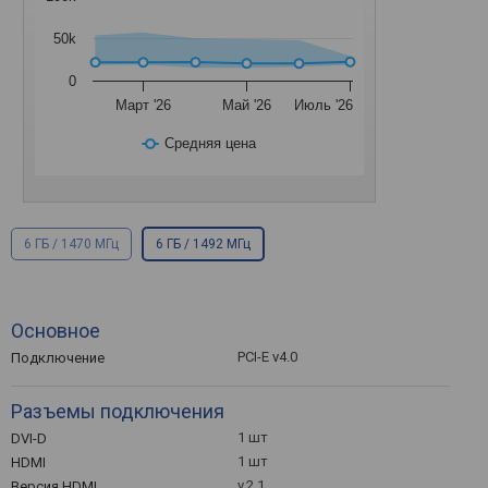
50k
0
Март '26
Май '26
Июль '26
Средняя цена
6 ГБ / 1470 МГц
6 ГБ / 1492 МГц
Основное
PCI-E v4.0
Подключение
Разъемы подключения
1 шт
DVI-D
1 шт
HDMI
v.2.1
Версия HDMI