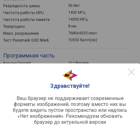
96 бит
Разрядность шины
1492 МГц
Частота работы GPU
14000 МГц
Частота работы памяти
8 нм
Техпроцесс
7680x4320 пикс
Макс. разрешение
10553 балл(ов)
Тест Passmark G3D Mark
Программная часть
12 Ultimate
Версия DirectX
4.6
Версия OpenGL
Поддержка VR
2304
Потоковых процессоров
Здравствуйте!
Ваш браузер не поддерживает современные
форматы изображений, поэтому вместо них вы
будете видеть пустое пространство или надпись
Цены на Palit GeForce RTX 3050 StormX
«Нет изображения». Рекомендуем обновить
браузер до актуальной версии
OC 6GB - выбрать интернет-магазин
по рейтингу
по цене